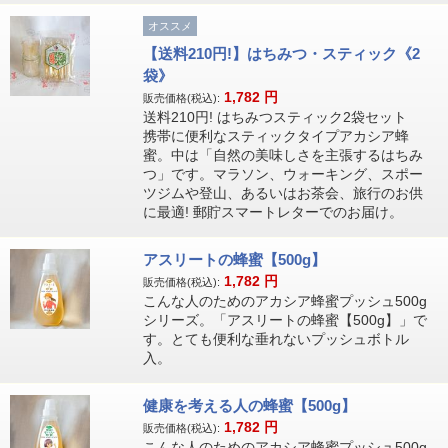
オススメ
【送料210円!】はちみつ・スティック《2
袋》
1,782
円
販売価格(税込):
送料210円! はちみつスティック2袋セット
携帯に便利なスティックタイプアカシア蜂
蜜。中は「自然の美味しさを主張するはちみ
つ」です。マラソン、ウォーキング、スポー
ツジムや登山、あるいはお茶会、旅行のお供
に最適! 郵貯スマートレターでのお届け。
アスリートの蜂蜜【500g】
1,782
円
販売価格(税込):
こんな人のためのアカシア蜂蜜プッシュ500g
シリーズ。「アスリートの蜂蜜【500g】」で
す。とても便利な垂れないプッシュボトル
入。
健康を考える人の蜂蜜【500g】
1,782
円
販売価格(税込):
こんな人のためのアカシア蜂蜜プッシュ500g