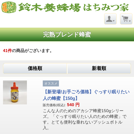
完熟ブレンド蜂蜜
41
件
の商品がございます。
価格順
新着順
オススメ
【新登場!お手ごろ価格】ぐっすり眠りたい
人の蜂蜜【150g】
540
円
販売価格(税込):
こんな人のためのアカシア蜂蜜150gシリー
ズ。「ぐっすり眠りたい人のための蜂蜜」で
す。とても便利な垂れないプッシュボトル
入。