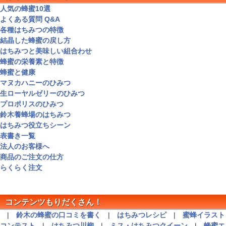
人気の蜂蜜10選
よくある質問 Q&A
各種はちみつの特徴
結晶した蜂蜜の戻し方
はちみつと美味しい組合わせ
蜂蜜の栄養素と特徴
蜂蜜と健康
マヌカハニーのひみつ
生ローヤルゼリーのひみつ
プロポリスのひみつ
鈴木養蜂場のはちみつ
はちみつ役立ちシーン
表書き一覧
法人のお客様へ
商品のご注文の仕方
らくらく注文
コンテンツもりだくさん！
|
鈴木の蜂蜜の口コミを書く
|
はちみつレシピ
|
蜜蜂イラスト
コンテスト
|
はちみつ川柳
|
ミス・はちみつクイーン
|
蜂蜜エ