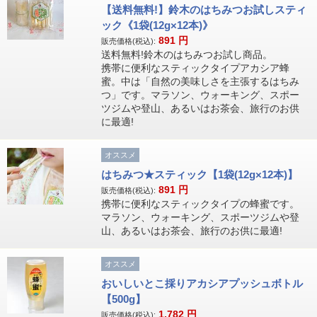
【送料無料!】鈴木のはちみつお試しスティ
ック《1袋(12g×12本)》
891
円
販売価格(税込):
送料無料!鈴木のはちみつお試し商品。
携帯に便利なスティックタイプアカシア蜂
蜜。中は「自然の美味しさを主張するはちみ
つ」です。マラソン、ウォーキング、スポー
ツジムや登山、あるいはお茶会、旅行のお供
に最適!
オススメ
はちみつ★スティック【1袋(12g×12本)】
891
円
販売価格(税込):
携帯に便利なスティックタイプの蜂蜜です。
マラソン、ウォーキング、スポーツジムや登
山、あるいはお茶会、旅行のお供に最適!
オススメ
おいしいとこ採りアカシアプッシュボトル
【500g】
1,782
円
販売価格(税込):