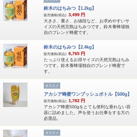
鈴木のはちみつ【1.2kg】
3,499
円
販売価格(税込):
大きさ、重さ、お値段など、お求めやすいサ
イズの天然完熟はちみつです。鈴木養蜂場独
自のブレンド蜂蜜です。
鈴木のはちみつ【2.4kg】
6,765
円
販売価格(税込):
たっぷり使えるお得サイズの天然完熟はちみ
つです。鈴木養蜂場独自のブレンド蜂蜜で
す。
オススメ
アカシア蜂蜜ワンプッシュボトル【500g】
1,782
円
販売価格(税込):
アカシア蜂蜜500gをとても便利な垂れない容
器に詰めました。声を使うお仕事をする方の
必需品。
オススメ