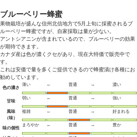
ブルーベリー蜂蜜
果物栽培が盛んな信州北信地方で5月上旬に採蜜されるブ
ルーベリー蜂蜜ですが、自家採取は量が少ない。
アントシアニンが含まれているので、ブルーベリーの効果
が期待できます。
カナダ産は色が濃くクセがあり、現在大特価で販売中で
す。
これは安価で量を多くご提供できるので蜂蜜漬け各種にお
勧めしています。
薄い
←
普通
→
濃い
色の濃さ
弱い
←
普通
→
強い
甘味
風味
複雑
←
普通
→
好まれる
（味）
まろやか
←
普通
→
豊か
味の個性