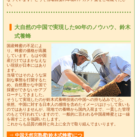
い。
大自然の中国で実現した90年のノウハウ、鈴木
式養蜂
国産蜂蜜の不足によ
り、蜂蜜の価格が高騰
しています。もはや国
産だけではまかなえな
い現状が日本にはあり
ます。
当場ではそのような深
刻な事態を打開するた
め、自然豊かな中国で
採蜜ができないかアプ
ローチしてきました。
そうして実現したのが鈴木式養蜂技術の中国への持ち込みでした。
依然、中国に対する日本人の感情を含めたイメージはけっして良いも
のではありませんが、現地での養蜂から国内入荷まで、一貫した管理
のもとで行われていますので、一般的に言われる中国産蜂蜜とは一線
を画すことを強調いたします。
これからも品質の維持と向上に全力で取り組んでまいります。
⇒
中国天然完熟蜜(鈴木式蜂蜜)につ