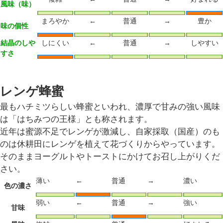
風味（味）
まろやか
←
普通
→
豊か
味の個性
結晶のしや
しにくい
←
普通
→
しやすい
すさ
レンゲ蜂蜜
最もハチミツらしい蜂蜜といわれ、濃厚で甘みの強い風味
は「はちみつの王様」とも称されます。
近年は蜜源不足でレンゲが激減し、自家採取（国産）のも
のは休耕田にレンゲを植えて花づくりからやっています。
そのままヨーグルトやトーストにかけてお召し上がりくだ
さい。
薄い
←
普通
→
濃い
色の濃さ
弱い
←
普通
→
強い
甘味