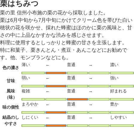
栗はちみつ
栗の里 信州小布施の栗の花から採取しました。
栗は6月中旬から7月中旬にかけてクリーム色を帯びた白い
穂状の花を咲かせ、採れた蜂蜜はほのかに栗の風味と、甘
さの中に上品なかすかな渋みを感じさせます。
料理に使用するとしっかりと蜂蜜の甘さを主張します。
特に和菓子、栗きんとん・煮豆・あんこなどにお勧めで
す。他、モンブランなどにも。
薄い
←
普通
→
濃い
色の濃さ
弱い
←
普通
→
強い
甘味
風味
複雑
←
普通
→
好まれる
（味）
まろやか
←
普通
→
豊か
味の個性
結晶のし
しにくい
←
普通
→
しやすい
やすさ