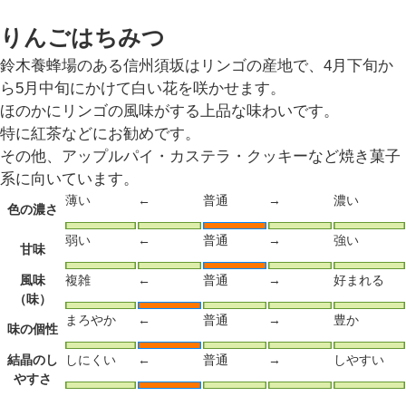
りんごはちみつ
鈴木養蜂場のある信州須坂はリンゴの産地で、4月下旬か
ら5月中旬にかけて白い花を咲かせます。
ほのかにリンゴの風味がする上品な味わいです。
特に紅茶などにお勧めです。
その他、アップルパイ・カステラ・クッキーなど焼き菓子
系に向いています。
薄い
←
普通
→
濃い
色の濃さ
弱い
←
普通
→
強い
甘味
風味
複雑
←
普通
→
好まれる
（味）
まろやか
←
普通
→
豊か
味の個性
結晶のし
しにくい
←
普通
→
しやすい
やすさ