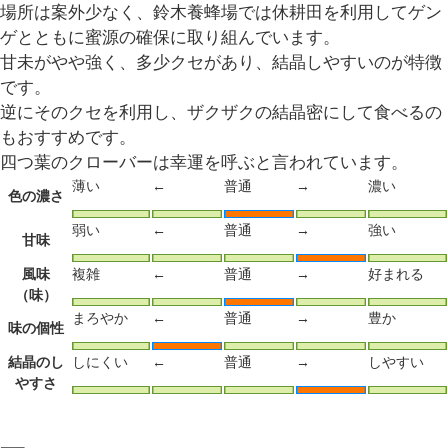
場所は案外少なく、鈴木養蜂場では休耕田を利用してゲン
ゲとともに蜜源の確保に取り組んでいます。
甘未がやや強く、多少クセがあり、結晶しやすいのが特徴
です。
逆にそのクセを利用し、ザクザクの結晶密にして食べるの
もおすすめです。
四つ葉のクローバーは幸運を呼ぶと言われています。
薄い
←
普通
→
濃い
色の濃さ
弱い
←
普通
→
強い
甘味
風味
複雑
←
普通
→
好まれる
（味）
まろやか
←
普通
→
豊か
味の個性
結晶のし
しにくい
←
普通
→
しやすい
やすさ