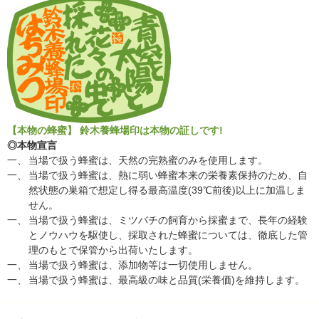
【本物の蜂蜜】
鈴木養蜂場印は本物の証しです!
◎本物宣言
一、
当場で扱う蜂蜜は、天然の完熟蜜のみを使用します。
一、
当場で扱う蜂蜜は、熱に弱い蜂蜜本来の栄養素保持のため、自
然状態の巣箱で想定し得る最高温度(39℃前後)以上に加温しま
せん。
一、
当場で扱う蜂蜜は、ミツバチの飼育から採蜜まで、長年の経験
とノウハウを駆使し、採取された蜂蜜については、徹底した管
理のもとで保管から出荷いたします。
一、
当場で扱う蜂蜜は、添加物等は一切使用しません。
一、
当場で扱う蜂蜜は、最高級の味と品質(栄養価)を維持します。