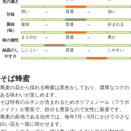
色の濃さ
弱い
←
普通
→
強い
甘味
風味
複雑
←
普通
→
好まれる
（味）
まろやか
←
普通
→
豊か
味の個性
結晶のし
しにくい
←
普通
→
しやすい
やすさ
そば蜂蜜
蕎麦の花から採れる蜂蜜は黒色をしており、濃厚なコクの
ある味わいが楽しめます。
そば特有のルチンが含まれるためポリフェノール（フラボ
ノイド）が豊富で、鉄分も豊富なので女性に最適です。
蕎麦の産地である信州では、毎年7月～9月にかけて小さな
白い花を一面に咲かせます。