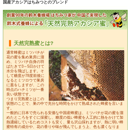
国産アカシアはちみつとのブレンド
天然完熟蜜とは?
通常蜂蜜はミツバチが
花の蜜を集め巣房に溜
め、ミツバチ自身の羽
ばたきで3～5日かけて
水分を飛ばします。そ
して糖度が78度前後に
なるとミツロウで巣房
に蓋をしますが、この
時点のハチミツが一番
良い状態です。
つまり完熟蜜とはこの
状態のことで、巣の中で充分な時間をかけて熟成された蜂蜜を言いま
す。
一般的に日本で売られる安価な中国産蜂蜜は、ミツバチが花の蜜を溜
めたところをすぐに採蜜し、糖度の低い蜂蜜を人工的に熱をかけて加
熱濃縮しているためコストも安く、量も沢山採れますが、熱に弱い蜂
蜜特有の成分や、花の香りや味が飛んでしまう上、色も濃くなりま