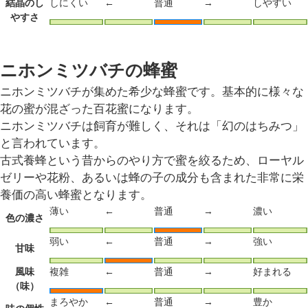
結晶のし
しにくい
←
普通
→
しやすい
やすさ
ニホンミツバチの蜂蜜
ニホンミツバチが集めた希少な蜂蜜です。基本的に様々な
花の蜜が混ざった百花蜜になります。
ニホンミツバチは飼育が難しく、それは「幻のはちみつ」
と言われています。
古式養蜂という昔からのやり方で蜜を絞るため、ローヤル
ゼリーや花粉、あるいは蜂の子の成分も含まれた非常に栄
養価の高い蜂蜜となります。
薄い
←
普通
→
濃い
色の濃さ
弱い
←
普通
→
強い
甘味
風味
複雑
←
普通
→
好まれる
（味）
まろやか
←
普通
→
豊か