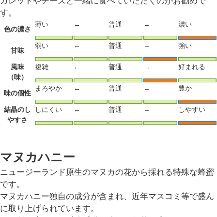
ガレットやチーズと一緒に食べていただくのがお勧めで
す。
薄い
←
普通
→
濃い
色の濃さ
弱い
←
普通
→
強い
甘味
風味
複雑
←
普通
→
好まれる
（味）
まろやか
←
普通
→
豊か
味の個性
結晶のし
しにくい
←
普通
→
しやすい
やすさ
マヌカハニー
ニュージーランド原生のマヌカの花から採れる特殊な蜂蜜
です。
マヌカハニー独自の成分が含まれ、近年マスコミ等で盛ん
に取り上げられています。