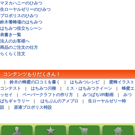
マヌカハニーのひみつ
生ローヤルゼリーのひみつ
プロポリスのひみつ
鈴木養蜂場のはちみつ
はちみつ役立ちシーン
表書き一覧
法人のお客様へ
商品のご注文の仕方
らくらく注文
コンテンツもりだくさん！
|
鈴木の蜂蜜の口コミを書く
|
はちみつレシピ
|
蜜蜂イラスト
コンテスト
|
はちみつ川柳
|
ミス・はちみつクイーン
|
蜂蜜エ
ッセイ
|
ペーパークラフトの作り方
|
みつばちVR動画
|
みつ
ばちギャラリー
|
はちぶんのアメブロ
|
生ローヤルゼリー特
設
|
原液プロポリス特設