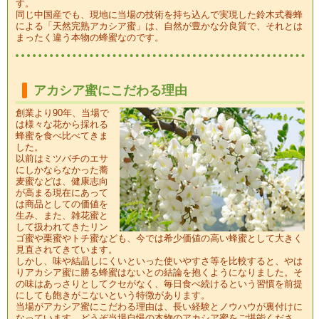
す。
同じ中国産でも、現地に当場の技術を持ち込んで実現した鈴木式養蜂
による「天然完熟アカシア蜜」は、自然が豊かな分良質で、それとは
まったく違う本物の蜂蜜なのです。
アカシア蜜にこだわる理由
創業より90年、当場で
は様々な花から採れる
蜂蜜を食べ比べてきま
した。
以前はミツバチのエサ
にしかならなかった蕎
麦蜜などは、健康志向
が高まる現在にあって
は商品としての価値を
生み、また、雑花蜜と
して扱われてきたリン
ゴ蜜や栗蜜やトチ蜜なども、今では希少価値の高い蜂蜜として大きく
見直されてきています。
しかし、味や結晶しにくいといった使いやすさ等を比較すると、やは
りアカシア蜜に勝る蜂蜜はないとの結論を抱くようになりました。そ
の味はあっさりとしてクセがなく、毎日食べ続けるという習慣を前提
にしても飽きがこないという特徴があります。
当場がアカシア蜜にこだわる理由は、長い経験とノウハウが裏付けに
なっています。どうぞ当場自慢の本物のアカシア蜜をご堪能くださ