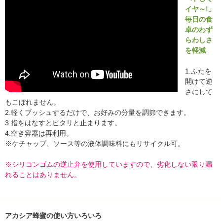
イヤ～!」
毎日の食
卓のわず
らわしさ
を軽減
1.ふたを
開けて逆
さにして
もこぼれません。
2.軽くブッシュするだけで、お好みの分量を調節できます。
3.指をはなすとピタリと止まります。
4.空き容器は再利用。
※ケチャップ、ソース等の液体調味料にもリサイクル可。
※シリコンゴムの逆止弁を使用していますので、劣化しない限り漏
れることはありません。
アカシア蜂蜜の使い方いろいろ