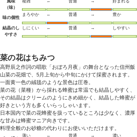
風味
複雑
←
普通
→
好まれる
（味）
まろやか
←
普通
→
豊か
味の個性
結晶のし
しにくい
←
普通
→
しやすい
やすさ
菜の花はちみつ
高野辰之作詞の唱歌「おぼろ月夜」の舞台となった信州飯
山菜の花畑で、5月上旬から中旬にかけて採蜜されます。
一面黄一色の絨毯のような景色は圧巻。
菜の花（菜種）から採れる蜂蜜は常温でも結晶しやすく、
その結晶はクリームのようにきめ細かく、結晶した蜂蜜が
好きという方も多くいらっしゃいます。
日本国内で菜の花蜂蜜を扱っているところは少なく、濃厚
な甘みは蜂蜜マニア向きです。
料理全般のお砂糖の代わりにお使いいただけます。
薄い
←
普通
→
濃い