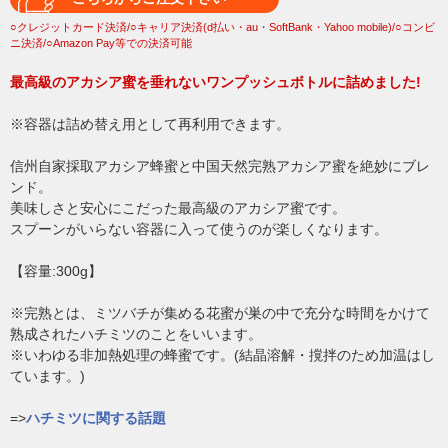
○クレジットカード決済/○キャリア決済(d払い・au・SoftBank・Yahoo mobile)/○コンビ
ニ決済/○Amazon Pay等での決済可能
最高級のアカシア蜜を垂れないワンプッシュボトルに詰めました!
※容器は詰め替え用として再利用できます。
信州自家採取アカシア蜂蜜と中国天然完熟アカシア蜜を絶妙にブレ
ンド。
美味しさと安心にこだった最高級のアカシア蜜です。
スプーンがいらない容器に入って使うのが楽しくなります。
【容量:300g】
※完熟とは、ミツバチが集める花蜜が巣の中で充分な時間をかけて
熟成されたハチミツのことをいいます。
※いわゆる非加熱処理の蜂蜜です。(結晶溶解・撹拌のため加温はし
ています。)
=>
ハチミツに関する話題