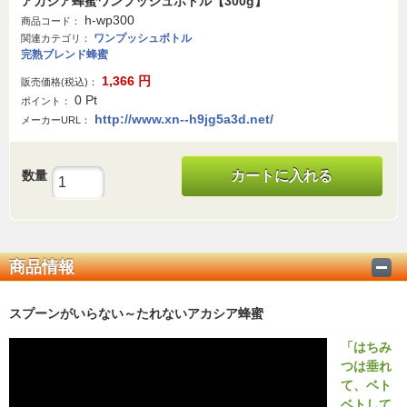
アカシア蜂蜜ワンプッシュボトル【300g】
h-wp300
商品コード：
ワンプッシュボトル
関連カテゴリ：
完熟ブレンド蜂蜜
1,366
円
販売価格(税込)：
0
Pt
ポイント：
http://www.xn--h9jg5a3d.net/
メーカーURL：
数量
カートに入れる
商品情報
スプーンがいらない～たれないアカシア蜂蜜
「はちみ
つは垂れ
て、ベト
ベトして