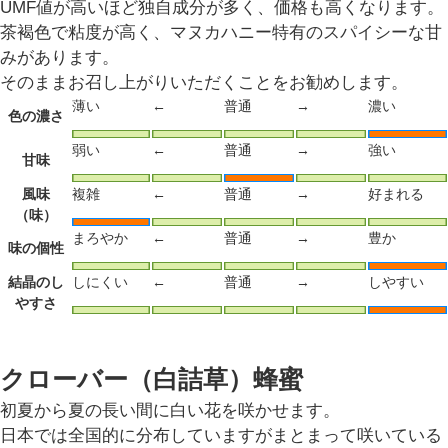
UMF値が高いほど独自成分が多く、価格も高くなります。
茶褐色で粘度が高く、マヌカハニー特有のスパイシーな甘
みがあります。
そのままお召し上がりいただくことをお勧めします。
薄い
←
普通
→
濃い
色の濃さ
弱い
←
普通
→
強い
甘味
風味
複雑
←
普通
→
好まれる
（味）
まろやか
←
普通
→
豊か
味の個性
結晶のし
しにくい
←
普通
→
しやすい
やすさ
クローバー（白詰草）蜂蜜
初夏から夏の長い間に白い花を咲かせます。
日本では全国的に分布していますがまとまって咲いている