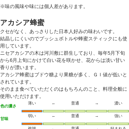
※味の風味や味には個人差があります。
アカシア蜂蜜
クセがなく、あっさりした日本人好みの味わいです。
結晶しにくいのでプッシュボトルや蜂蜜スティックにも使
用しています。
ニセアカシアの木は河川敷に群生しており、毎年5月下旬
から6月上旬にかけて白い花を咲かせ、花からは淡い甘い
香りが漂います。
アカシア蜂蜜はブドウ糖より果糖が多く、ＧＩ値が低いと
されています。
そのまま食べていただくのはもちろんのこと、料理全般に
使用いただけます。
薄い
←
普通
→
濃い
色の濃さ
弱い
←
普通
→
強い
甘味
複雑
←
普通
→
好まれる