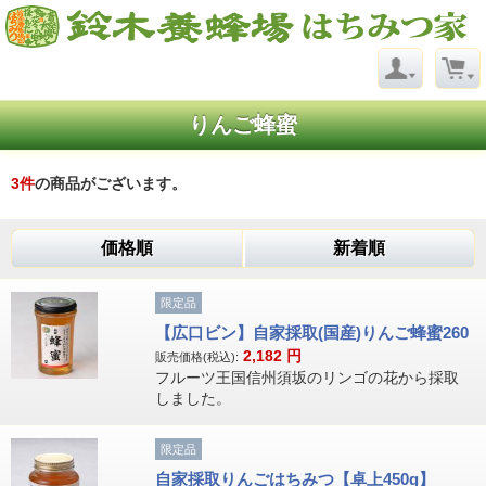
りんご蜂蜜
3
件
の商品がございます。
価格順
新着順
限定品
【広口ビン】自家採取(国産)りんご蜂蜜260
2,182
円
販売価格(税込):
フルーツ王国信州須坂のリンゴの花から採取
しました。
限定品
自家採取りんごはちみつ【卓上450g】