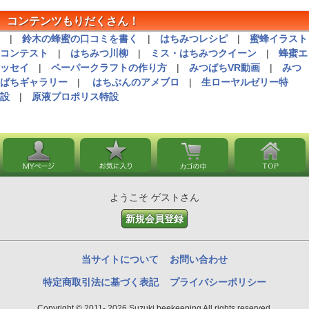
コンテンツもりだくさん！
|
鈴木の蜂蜜の口コミを書く
|
はちみつレシピ
|
蜜蜂イラスト
コンテスト
|
はちみつ川柳
|
ミス・はちみつクイーン
|
蜂蜜エ
ッセイ
|
ペーパークラフトの作り方
|
みつばちVR動画
|
みつ
ばちギャラリー
|
はちぶんのアメブロ
|
生ローヤルゼリー特
設
|
原液プロポリス特設
ようこそ ゲストさん
新規会員登録
当サイトについて
お問い合わせ
特定商取引法に基づく表記
プライバシーポリシー
Copyright © 2011- 2026 Suzuki beekeeping All rights reserved.