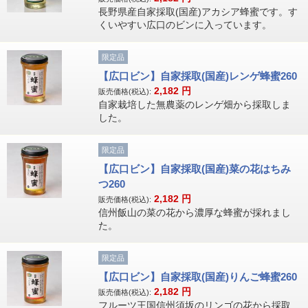
長野県産自家採取(国産)アカシア蜂蜜です。す
くいやすい広口のビンに入っています。
限定品
【広口ビン】自家採取(国産)レンゲ蜂蜜260
2,182
円
販売価格(税込):
自家栽培した無農薬のレンゲ畑から採取しま
した。
限定品
【広口ビン】自家採取(国産)菜の花はちみ
つ260
2,182
円
販売価格(税込):
信州飯山の菜の花から濃厚な蜂蜜が採れまし
た。
限定品
【広口ビン】自家採取(国産)りんご蜂蜜260
2,182
円
販売価格(税込):
フルーツ王国信州須坂のリンゴの花から採取