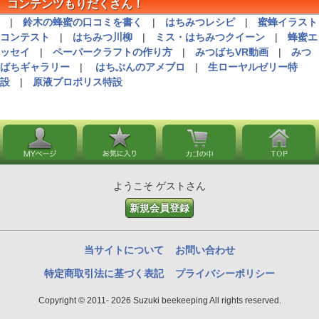
コンテンツもりだくさん！
|
鈴木の蜂蜜の口コミを書く
|
はちみつレシピ
|
蜜蜂イラスト
コンテスト
|
はちみつ川柳
|
ミス・はちみつクイーン
|
蜂蜜エ
ッセイ
|
ペーパークラフトの作り方
|
みつばちVR動画
|
みつ
ばちギャラリー
|
はちぶんのアメブロ
|
生ローヤルゼリー特
設
|
原液プロポリス特設
ようこそ ゲストさん
新規会員登録
当サイトについて
お問い合わせ
特定商取引法に基づく表記
プライバシーポリシー
Copyright © 2011- 2026 Suzuki beekeeping All rights reserved.