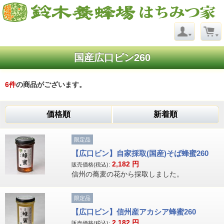
国産広口ビン260
6
件
の商品がございます。
価格順
新着順
限定品
【広口ビン】自家採取(国産)そば蜂蜜260
2,182
円
販売価格(税込):
信州の蕎麦の花から採取しました。
限定品
【広口ビン】信州産アカシア蜂蜜260
2,182
円
販売価格(税込):