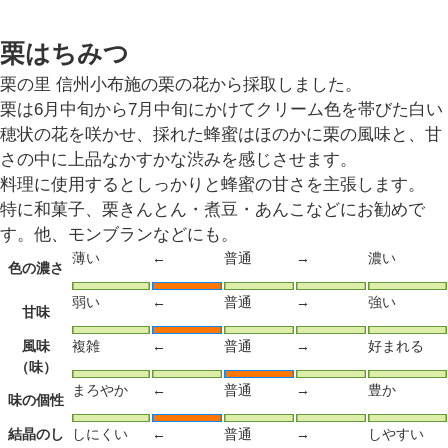
栗はちみつ
栗の里 信州小布施の栗の花から採取しました。
栗は6月中旬から7月中旬にかけてクリーム色を帯びた白い
穂状の花を咲かせ、採れた蜂蜜はほのかに栗の風味と、甘
さの中に上品なかすかな渋みを感じさせます。
料理に使用するとしっかりと蜂蜜の甘さを主張します。
特に和菓子、栗きんとん・煮豆・あんこなどにお勧めで
す。他、モンブランなどにも。
薄い
←
普通
→
濃い
色の濃さ
弱い
←
普通
→
強い
甘味
風味
複雑
←
普通
→
好まれる
（味）
まろやか
←
普通
→
豊か
味の個性
結晶のし
しにくい
←
普通
→
しやすい