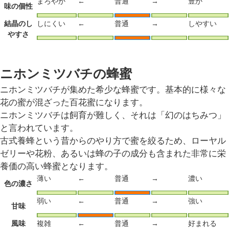
まろやか
←
普通
→
豊か
味の個性
結晶のし
しにくい
←
普通
→
しやすい
やすさ
ニホンミツバチの蜂蜜
ニホンミツバチが集めた希少な蜂蜜です。基本的に様々な
花の蜜が混ざった百花蜜になります。
ニホンミツバチは飼育が難しく、それは「幻のはちみつ」
と言われています。
古式養蜂という昔からのやり方で蜜を絞るため、ローヤル
ゼリーや花粉、あるいは蜂の子の成分も含まれた非常に栄
養価の高い蜂蜜となります。
薄い
←
普通
→
濃い
色の濃さ
弱い
←
普通
→
強い
甘味
風味
複雑
←
普通
→
好まれる