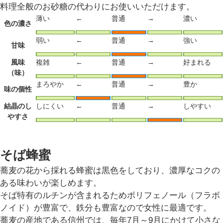
料理全般のお砂糖の代わりにお使いいただけます。
薄い
←
普通
→
濃い
色の濃さ
弱い
←
普通
→
強い
甘味
風味
複雑
←
普通
→
好まれる
（味）
まろやか
←
普通
→
豊か
味の個性
結晶のし
しにくい
←
普通
→
しやすい
やすさ
そば蜂蜜
蕎麦の花から採れる蜂蜜は黒色をしており、濃厚なコクの
ある味わいが楽しめます。
そば特有のルチンが含まれるためポリフェノール（フラボ
ノイド）が豊富で、鉄分も豊富なので女性に最適です。
蕎麦の産地である信州では、毎年7月～9月にかけて小さな