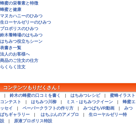
蜂蜜の栄養素と特徴
蜂蜜と健康
マヌカハニーのひみつ
生ローヤルゼリーのひみつ
プロポリスのひみつ
鈴木養蜂場のはちみつ
はちみつ役立ちシーン
表書き一覧
法人のお客様へ
商品のご注文の仕方
らくらく注文
コンテンツもりだくさん！
|
鈴木の蜂蜜の口コミを書く
|
はちみつレシピ
|
蜜蜂イラスト
コンテスト
|
はちみつ川柳
|
ミス・はちみつクイーン
|
蜂蜜エ
ッセイ
|
ペーパークラフトの作り方
|
みつばちVR動画
|
みつ
ばちギャラリー
|
はちぶんのアメブロ
|
生ローヤルゼリー特
設
|
原液プロポリス特設