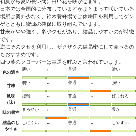
初夏から夏の長い間に白い花を咲かせます。
日本では全国的に分布していますがまとまって咲いている
場所は案外少なく、鈴木養蜂場では休耕田を利用してゲン
ゲとともに蜜源の確保に取り組んでいます。
甘未がやや強く、多少クセがあり、結晶しやすいのが特徴
です。
逆にそのクセを利用し、ザクザクの結晶密にして食べるの
もおすすめです。
四つ葉のクローバーは幸運を呼ぶと言われています。
薄い
←
普通
→
濃い
色の濃さ
弱い
←
普通
→
強い
甘味
風味
複雑
←
普通
→
好まれる
（味）
まろやか
←
普通
→
豊か
味の個性
結晶のし
しにくい
←
普通
→
しやすい
やすさ