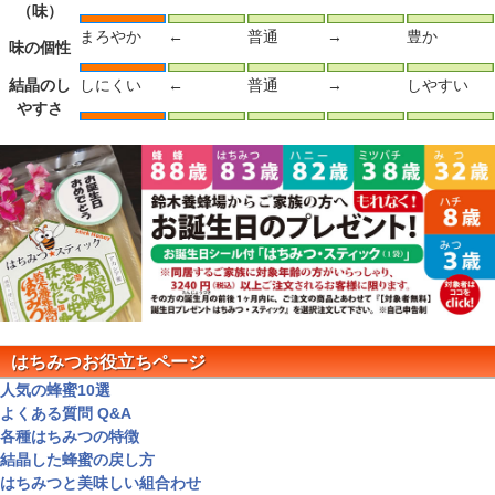
（味）
まろやか
←
普通
→
豊か
味の個性
結晶のし
しにくい
←
普通
→
しやすい
やすさ
はちみつお役立ちページ
人気の蜂蜜10選
よくある質問 Q&A
各種はちみつの特徴
結晶した蜂蜜の戻し方
はちみつと美味しい組合わせ