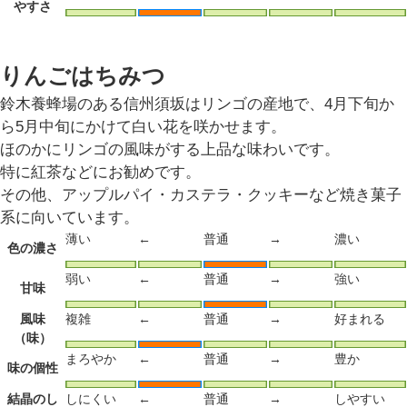
やすさ
りんごはちみつ
鈴木養蜂場のある信州須坂はリンゴの産地で、4月下旬か
ら5月中旬にかけて白い花を咲かせます。
ほのかにリンゴの風味がする上品な味わいです。
特に紅茶などにお勧めです。
その他、アップルパイ・カステラ・クッキーなど焼き菓子
系に向いています。
薄い
←
普通
→
濃い
色の濃さ
弱い
←
普通
→
強い
甘味
風味
複雑
←
普通
→
好まれる
（味）
まろやか
←
普通
→
豊か
味の個性
結晶のし
しにくい
←
普通
→
しやすい