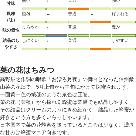
弱い
←
普通
→
強い
甘味
風味
複雑
←
普通
→
好まれる
（味）
まろやか
←
普通
→
豊か
味の個性
結晶のし
しにくい
←
普通
→
しやすい
やすさ
菜の花はちみつ
高野辰之作詞の唱歌「おぼろ月夜」の舞台となった信州飯
山菜の花畑で、5月上旬から中旬にかけて採蜜されます。
一面黄一色の絨毯のような景色は圧巻。
菜の花（菜種）から採れる蜂蜜は常温でも結晶しやすく、
その結晶はクリームのようにきめ細かく、結晶した蜂蜜が
好きという方も多くいらっしゃいます。
日本国内で菜の花蜂蜜を扱っているところは少なく、濃厚
な甘みは蜂蜜マニア向きです。