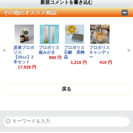
新規コメントを書き込む
その他のオススメ商品
原液プロポ
プロポリス
プロポリス
プロポリス
<
>
リス
歯みがき
石鹸 美蜂
キャンディ
【30cc】2
晶
ー
990 円
本セット
1,210 円
410 円
17,928 円
戻る