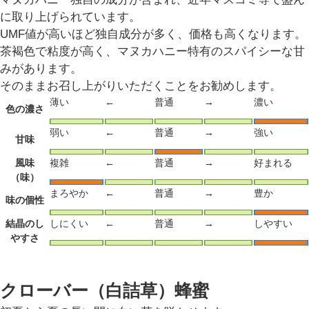
に取り上げられています。
UMF値が高いほど独自成分が多く、価格も高くなります。
茶褐色で粘度が高く、マヌカハニー特有のスパイシーな甘
みがあります。
そのままお召し上がりいただくことをお勧めします。
薄い
←
普通
→
濃い
色の濃さ
弱い
←
普通
→
強い
甘味
風味
複雑
←
普通
→
好まれる
（味）
まろやか
←
普通
→
豊か
味の個性
結晶のし
しにくい
←
普通
→
しやすい
やすさ
クローバー（白詰草）蜂蜜