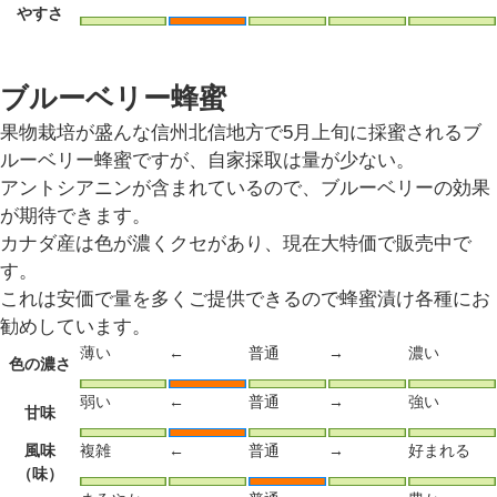
やすさ
ブルーベリー蜂蜜
果物栽培が盛んな信州北信地方で5月上旬に採蜜されるブ
ルーベリー蜂蜜ですが、自家採取は量が少ない。
アントシアニンが含まれているので、ブルーベリーの効果
が期待できます。
カナダ産は色が濃くクセがあり、現在大特価で販売中で
す。
これは安価で量を多くご提供できるので蜂蜜漬け各種にお
勧めしています。
薄い
←
普通
→
濃い
色の濃さ
弱い
←
普通
→
強い
甘味
風味
複雑
←
普通
→
好まれる
（味）