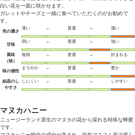
白い花を一面に咲かせます。
ガレットやチーズと一緒に食べていただくのがお勧めで
す。
薄い
←
普通
→
濃い
色の濃さ
弱い
←
普通
→
強い
甘味
風味
複雑
←
普通
→
好まれる
（味）
まろやか
←
普通
→
豊か
味の個性
結晶のし
しにくい
←
普通
→
しやすい
やすさ
マヌカハニー
ニュージーランド原生のマヌカの花から採れる特殊な蜂蜜
です。
マヌカハニー独自の成分が含まれ、近年マスコミ等で盛ん