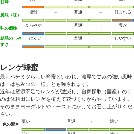
甘味
複雑
←
普通
→
好まれる
風味（味）
まろやか
←
普通
→
豊か
味の個性
結晶のしや
しにくい
←
普通
→
しやすい
すさ
レンゲ蜂蜜
最もハチミツらしい蜂蜜といわれ、濃厚で甘みの強い風味
は「はちみつの王様」とも称されます。
近年は蜜源不足でレンゲが激減し、自家採取（国産）のも
のは休耕田にレンゲを植えて花づくりからやっています。
そのままヨーグルトやトーストにかけてお召し上がりくだ
さい。
薄い
←
普通
→
濃い
色の濃さ