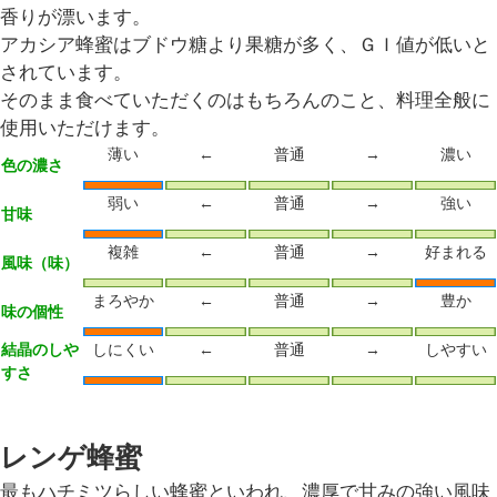
香りが漂います。
アカシア蜂蜜はブドウ糖より果糖が多く、ＧＩ値が低いと
されています。
そのまま食べていただくのはもちろんのこと、料理全般に
使用いただけます。
薄い
←
普通
→
濃い
色の濃さ
弱い
←
普通
→
強い
甘味
複雑
←
普通
→
好まれる
風味（味）
まろやか
←
普通
→
豊か
味の個性
結晶のしや
しにくい
←
普通
→
しやすい
すさ
レンゲ蜂蜜
最もハチミツらしい蜂蜜といわれ、濃厚で甘みの強い風味