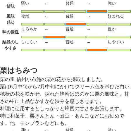
弱い
←
普通
→
強い
甘味
風味
複雑
←
普通
→
好まれる
（味）
まろやか
←
普通
→
豊か
味の個性
結晶のし
しにくい
←
普通
→
しやすい
やすさ
栗はちみつ
栗の里 信州小布施の栗の花から採取しました。
栗は6月中旬から7月中旬にかけてクリーム色を帯びた白い
穂状の花を咲かせ、採れた蜂蜜はほのかに栗の風味と、甘
さの中に上品なかすかな渋みを感じさせます。
料理に使用するとしっかりと蜂蜜の甘さを主張します。
特に和菓子、栗きんとん・煮豆・あんこなどにお勧めで
す。他、モンブランなどにも。
薄い
←
普通
→
濃い