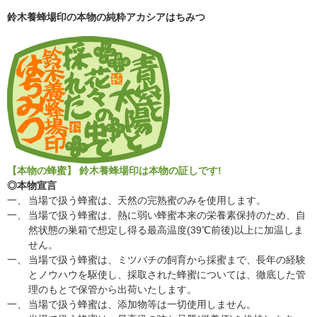
鈴木養蜂場印の本物の純粋アカシアはちみつ
【本物の蜂蜜】
鈴木養蜂場印は本物の証しです!
◎本物宣言
一、
当場で扱う蜂蜜は、天然の完熟蜜のみを使用します。
一、
当場で扱う蜂蜜は、熱に弱い蜂蜜本来の栄養素保持のため、自
然状態の巣箱で想定し得る最高温度(39℃前後)以上に加温しま
せん。
一、
当場で扱う蜂蜜は、ミツバチの飼育から採蜜まで、長年の経験
とノウハウを駆使し、採取された蜂蜜については、徹底した管
理のもとで保管から出荷いたします。
一、
当場で扱う蜂蜜は、添加物等は一切使用しません。