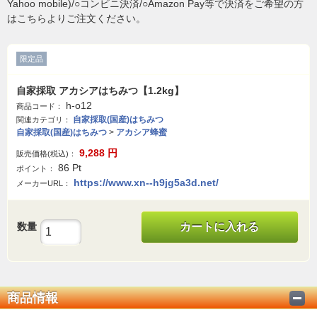
Yahoo mobile)/○コンビニ決済/○Amazon Pay等で決済をご希望の方
はこちらよりご注文ください。
限定品
自家採取 アカシアはちみつ【1.2kg】
h-o12
商品コード：
自家採取(国産)はちみつ
関連カテゴリ：
自家採取(国産)はちみつ
>
アカシア蜂蜜
9,288
円
販売価格(税込)：
86
Pt
ポイント：
https://www.xn--h9jg5a3d.net/
メーカーURL：
数量
カートに入れる
商品情報