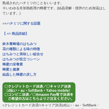
熟成されたハチミツのことをいいます。
※いわゆる非加熱処理の蜂蜜です。(結晶溶解・撹拌のため加温はし
ています。)
=>
ハチミツに関する話題
【 => 商品詳細】
鈴木養蜂場のはちみつ
花の種類による味の特徴
はちみつと美味しい組合せ
はちみつが役立つシーン
蜂蜜の栄養素
蜂蜜と健康
結晶した蜂蜜の戻し方
○クレジットカード決済/○キャリア決済(d払い・au・SoftBank・