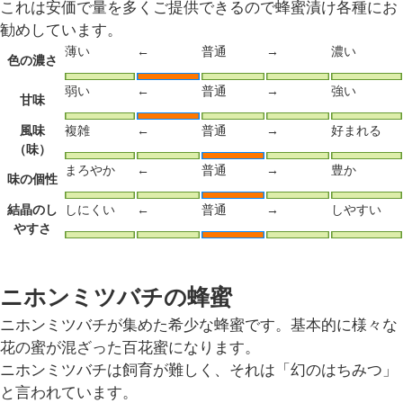
これは安価で量を多くご提供できるので蜂蜜漬け各種にお
勧めしています。
薄い
←
普通
→
濃い
色の濃さ
弱い
←
普通
→
強い
甘味
風味
複雑
←
普通
→
好まれる
（味）
まろやか
←
普通
→
豊か
味の個性
結晶のし
しにくい
←
普通
→
しやすい
やすさ
ニホンミツバチの蜂蜜
ニホンミツバチが集めた希少な蜂蜜です。基本的に様々な
花の蜜が混ざった百花蜜になります。
ニホンミツバチは飼育が難しく、それは「幻のはちみつ」
と言われています。