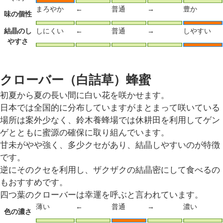
まろやか
←
普通
→
豊か
味の個性
結晶のし
しにくい
←
普通
→
しやすい
やすさ
クローバー（白詰草）蜂蜜
初夏から夏の長い間に白い花を咲かせます。
日本では全国的に分布していますがまとまって咲いている
場所は案外少なく、鈴木養蜂場では休耕田を利用してゲン
ゲとともに蜜源の確保に取り組んでいます。
甘未がやや強く、多少クセがあり、結晶しやすいのが特徴
です。
逆にそのクセを利用し、ザクザクの結晶密にして食べるの
もおすすめです。
四つ葉のクローバーは幸運を呼ぶと言われています。
薄い
←
普通
→
濃い
色の濃さ