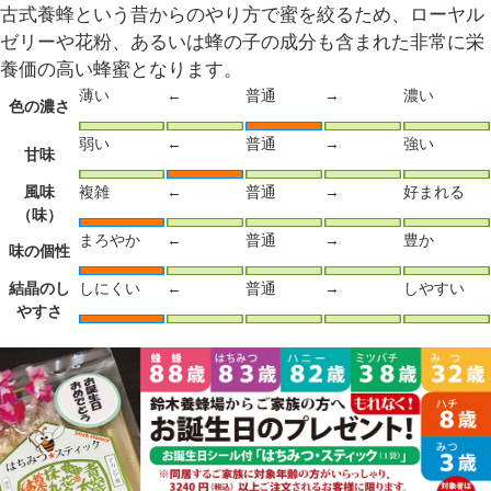
古式養蜂という昔からのやり方で蜜を絞るため、ローヤル
ゼリーや花粉、あるいは蜂の子の成分も含まれた非常に栄
養価の高い蜂蜜となります。
薄い
←
普通
→
濃い
色の濃さ
弱い
←
普通
→
強い
甘味
風味
複雑
←
普通
→
好まれる
（味）
まろやか
←
普通
→
豊か
味の個性
結晶のし
しにくい
←
普通
→
しやすい
やすさ