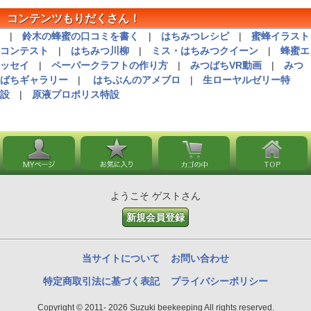
コンテンツもりだくさん！
|
鈴木の蜂蜜の口コミを書く
|
はちみつレシピ
|
蜜蜂イラスト
コンテスト
|
はちみつ川柳
|
ミス・はちみつクイーン
|
蜂蜜エ
ッセイ
|
ペーパークラフトの作り方
|
みつばちVR動画
|
みつ
ばちギャラリー
|
はちぶんのアメブロ
|
生ローヤルゼリー特
設
|
原液プロポリス特設
ようこそ ゲストさん
新規会員登録
当サイトについて
お問い合わせ
特定商取引法に基づく表記
プライバシーポリシー
Copyright © 2011- 2026 Suzuki beekeeping All rights reserved.