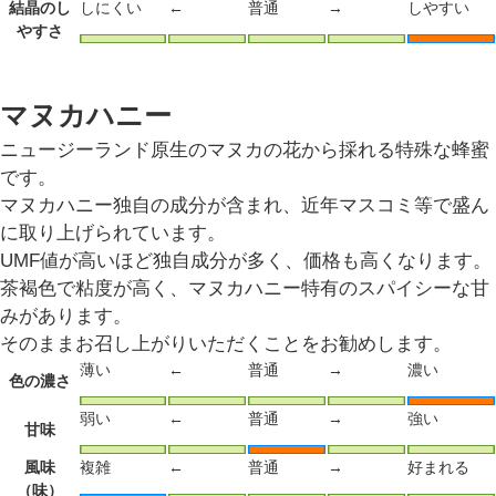
結晶のし
しにくい
←
普通
→
しやすい
やすさ
マヌカハニー
ニュージーランド原生のマヌカの花から採れる特殊な蜂蜜
です。
マヌカハニー独自の成分が含まれ、近年マスコミ等で盛ん
に取り上げられています。
UMF値が高いほど独自成分が多く、価格も高くなります。
茶褐色で粘度が高く、マヌカハニー特有のスパイシーな甘
みがあります。
そのままお召し上がりいただくことをお勧めします。
薄い
←
普通
→
濃い
色の濃さ
弱い
←
普通
→
強い
甘味
風味
複雑
←
普通
→
好まれる
（味）