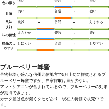
薄い
←
普通
→
濃い
色の濃さ
弱い
←
普通
→
強い
甘味
風味
複雑
←
普通
→
好まれる
（味）
まろやか
←
普通
→
豊か
味の個性
結晶のし
しにくい
←
普通
→
しやすい
やすさ
ブルーベリー蜂蜜
果物栽培が盛んな信州北信地方で5月上旬に採蜜されるブ
ルーベリー蜂蜜ですが、自家採取は量が少ない。
アントシアニンが含まれているので、ブルーベリーの効果
が期待できます。
カナダ産は色が濃くクセがあり、現在大特価で販売中で
す。