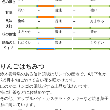
色の濃さ
弱い
←
普通
→
強い
甘味
風味
複雑
←
普通
→
好まれる
（味）
まろやか
←
普通
→
豊か
味の個性
結晶のし
しにくい
←
普通
→
しやすい
やすさ
りんごはちみつ
鈴木養蜂場のある信州須坂はリンゴの産地で、4月下旬か
ら5月中旬にかけて白い花を咲かせます。
ほのかにリンゴの風味がする上品な味わいです。
特に紅茶などにお勧めです。
その他、アップルパイ・カステラ・クッキーなど焼き菓子
系に向いています。