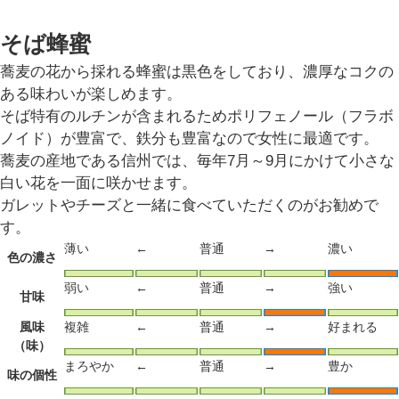
そば蜂蜜
蕎麦の花から採れる蜂蜜は黒色をしており、濃厚なコクの
ある味わいが楽しめます。
そば特有のルチンが含まれるためポリフェノール（フラボ
ノイド）が豊富で、鉄分も豊富なので女性に最適です。
蕎麦の産地である信州では、毎年7月～9月にかけて小さな
白い花を一面に咲かせます。
ガレットやチーズと一緒に食べていただくのがお勧めで
す。
薄い
←
普通
→
濃い
色の濃さ
弱い
←
普通
→
強い
甘味
風味
複雑
←
普通
→
好まれる
（味）
まろやか
←
普通
→
豊か
味の個性