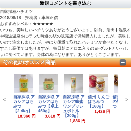
新規コメントを書き込む
自家採種ハチミツ
2018/06/18 投稿者：車塚正信
おすすめレベル：
★★★★★
いつも、美味しいハチミツありがとうございます。以前、湯田中温泉♨️
や穂波温泉♨️に行った時道の駅の販売店で偶然購入しましたが、美味し
いので注文しましたが、やはり須坂で取れたハチミツが食べたくなり、
すこし高価ではありますが、毎日朝にアロエ入りのヨ-グルトといっし
ょに食べています。身体の為になります。ありがとうございます。
その他のオススメ商品
自家採取 ア
自家採取 ア
自家採取 ア
信州 りんご
信州小布
<
>
カシアはち
カシアはち
カシア蜂蜜
はちみつ
の栗はち
みつ
みつ【卓上
ワンプッシ
【160g】
つ【160
【2.4kg】
450g】
ュボトル
1,426 円
1,426
【200g】
18,360 円
3,618 円
1,836 円