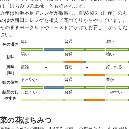
は「はちみつの王様」とも称されます。
近年は蜜源不足でレンゲが激減し、自家採取（国産）のも
のは休耕田にレンゲを植えて花づくりからやっています。
そのままヨーグルトやトーストにかけてお召し上がりくだ
さい。
薄い
←
普通
→
濃い
色の濃さ
弱い
←
普通
→
強い
甘味
風味
複雑
←
普通
→
好まれる
（味）
まろやか
←
普通
→
豊か
味の個性
結晶のし
しにくい
←
普通
→
しやすい
やすさ
菜の花はちみつ