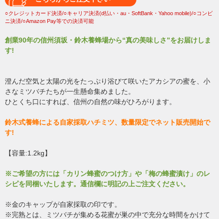
○クレジットカード決済/○キャリア決済(d払い・au・SoftBank・Yahoo mobile)/○コンビ
ニ決済/○Amazon Pay等での決済可能
創業90年の信州須坂・鈴木養蜂場から“真の美味しさ”をお届けしま
す!
澄んだ空気と太陽の光をたっぷり浴びて咲いたアカシアの蜜を、小
さなミツバチたちが一生懸命集めました。
ひとくち口にすれば、信州の自然の味がひろがります。
鈴木式養蜂による自家採取ハチミツ、数量限定でネット販売開始で
す!
【容量:1.2kg】
※ご希望の方には「カリン蜂蜜のつけ方」や「梅の蜂蜜漬け」のレ
シピを同梱いたします。通信欄に明記の上ご注文ください。
※金のキャップが自家採取の印です。
※完熟とは、ミツバチが集める花蜜が巣の中で充分な時間をかけて