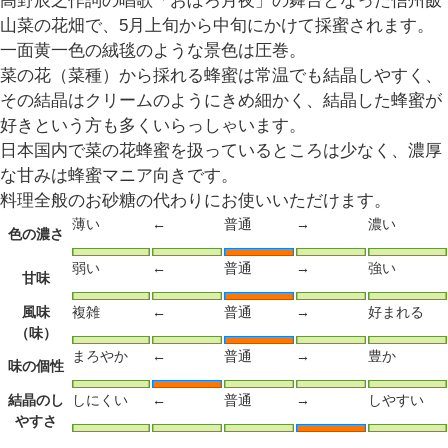
高野辰之作詞の唱歌「おぼろ月夜」の舞台となった信州飯
山菜の花畑で、5月上旬から中旬にかけて採蜜されます。
一面黄一色の絨毯のような景色は圧巻。
菜の花（菜種）から採れる蜂蜜は常温でも結晶しやすく、
その結晶はクリームのようにきめ細かく、結晶した蜂蜜が
好きという方も多くいらっしゃいます。
日本国内で菜の花蜂蜜を扱っているところは少なく、濃厚
な甘みは蜂蜜マニア向きです。
料理全般のお砂糖の代わりにお使いいただけます。
薄い
←
普通
→
濃い
色の濃さ
弱い
←
普通
→
強い
甘味
風味
複雑
←
普通
→
好まれる
（味）
まろやか
←
普通
→
豊か
味の個性
結晶のし
しにくい
←
普通
→
しやすい
やすさ