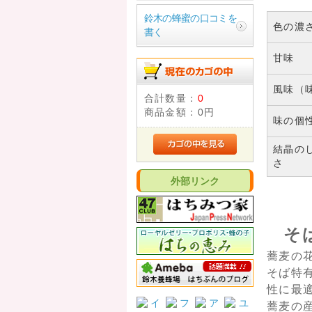
鈴木の蜂蜜の口コミを
色の濃
書く
甘味
風味（
合計数量：
0
商品金額：
0円
味の個
結晶の
さ
外部リンク
そ
蕎麦の
そば特
性に最
蕎麦の