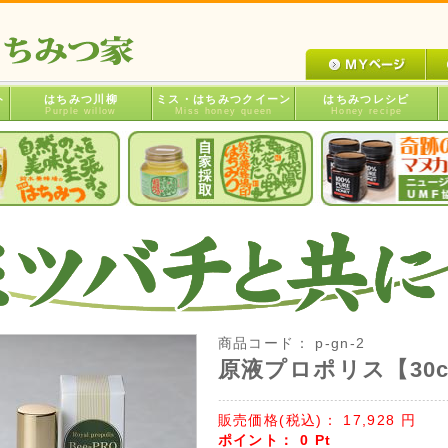
ト
はちみつ川柳
ミス・はちみつクイーン
はちみつレシピ
Purple willow
Miss honey queen
Honey recipe
商品コード：
p-gn-2
原液プロポリス【30
販売価格(税込)：
17,928
円
ポイント：
0
Pt