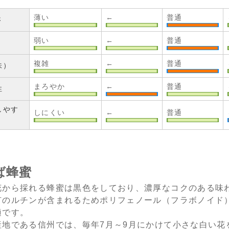
薄い
←
普通
さ
弱い
←
普通
複雑
←
普通
味）
まろやか
←
普通
性
しやす
しにくい
←
普通
ば蜂蜜
花から採れる蜂蜜は黒色をしており、濃厚なコクのある味
有のルチンが含まれるためポリフェノール（フラボノイド
適です。
産地である信州では、毎年7月～9月にかけて小さな白い花