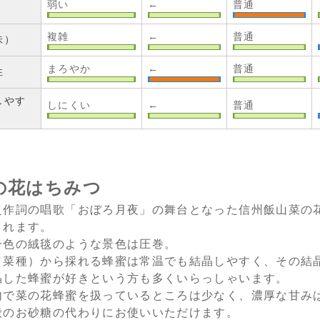
弱い
←
普通
複雑
←
普通
味）
まろやか
←
普通
性
しやす
しにくい
←
普通
の花はちみつ
之作詞の唱歌「おぼろ月夜」の舞台となった信州飯山菜の
されます。
一色の絨毯のような景色は圧巻。
（菜種）から採れる蜂蜜は常温でも結晶しやすく、その結
晶した蜂蜜が好きという方も多くいらっしゃいます。
内で菜の花蜂蜜を扱っているところは少なく、濃厚な甘み
般のお砂糖の代わりにお使いいただけます。