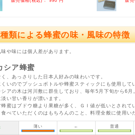
販売価格(税込)：
990 円
販売
の種類による蜂蜜の味・風味の特徴
風味や味には個人差があります。
カシア蜂蜜
なく、あっさりした日本人好みの味わいです。
にくいのでプッシュボトルや蜂蜜スティックにも使用して
カシアの木は河川敷に群生しており、毎年5月下旬から6月
は淡い甘い香りが漂います。
ア蜂蜜はブドウ糖より果糖が多く、ＧＩ値が低いとされて
ま食べていただくのはもちろんのこと、料理全般に使用い
薄い
←
普通
さ