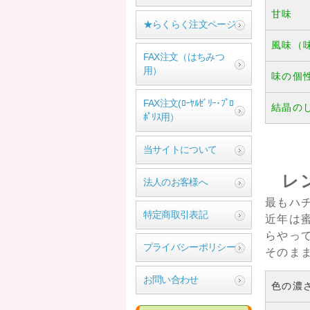
甘味
★らくらく注文ページ
風味（
FAX注文（はちみつ
用）
味の個
FAX注文(ﾛｰﾔﾙｾﾞﾘｰ･ﾌﾟﾛ
結晶の
ﾎﾟﾘｽ用）
当サイトについて
レ
法人のお客様へ
最もハ
特定商取引表記
近年は
らやっ
プライバシーポリシー
そのま
お問い合わせ
色の濃