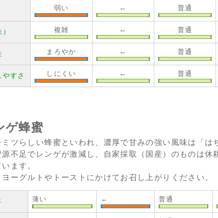
弱い
←
普通
複雑
←
普通
味）
まろやか
←
普通
性
しにくい
←
普通
しやすさ
ンゲ蜂蜜
チミツらしい蜂蜜といわれ、濃厚で甘みの強い風味は「は
蜜源不足でレンゲが激減し、自家採取（国産）のものは休
ています。
まヨーグルトやトーストにかけてお召し上がりください。
薄い
←
普通
さ