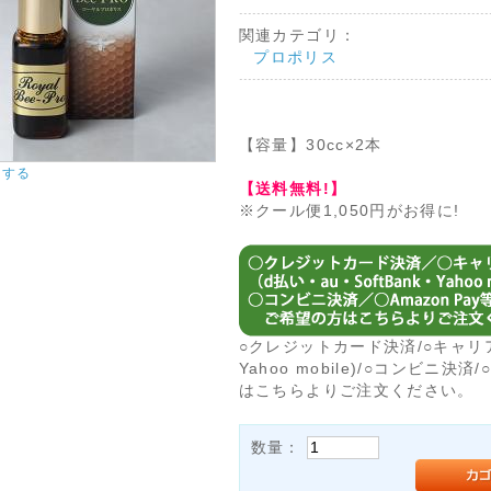
関連カテゴリ：
プロポリス
【容量】30cc×2本
大する
【送料無料!】
※クール便1,050円がお得に!
○クレジットカード決済/○キャリア決
Yahoo mobile)/○コンビニ決
はこちらよりご注文ください。
数量：