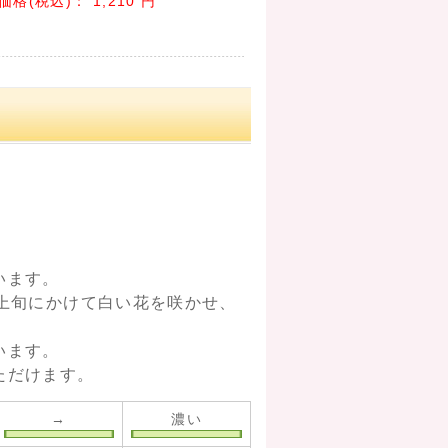
価格(税込)：
1,210 円
います。
上旬にかけて白い花を咲かせ、
います。
ただけます。
→
濃い