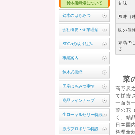
鈴木養蜂場について
甘味
鈴木のはちみつ
風味（
会社概要・企業理念
味の個
結晶の
SDGsの取り組み
さ
事業案内
鈴木式養蜂
菜
国産はちみつ事情
高野辰
て採蜜
商品ラインナップ
一面黄
菜の花
生ローヤルゼリー特設
く、結
日本国
原液プロポリス特設
料理全