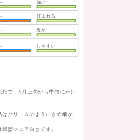
→
強い
→
好まれる
→
豊か
→
しやすい
花畑で、5月上旬から中旬にかけ
晶はクリームのようにきめ細か
は蜂蜜マニア向きです。