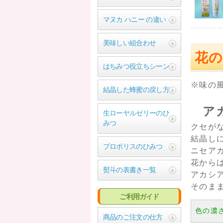
マヌカ ハニー の違い
美味しい組合わせ
花
はちみつ役立ちシーン
※味の
結晶した蜂蜜の戻し方
ア
生ローヤルゼリーのひ
みつ
クセが
結晶し
プロポリスのひみつ
ニセア
花から
熨斗の表書き一覧
アカシ
そのま
ご利用ガイド
色の濃
商品のご注文の仕方