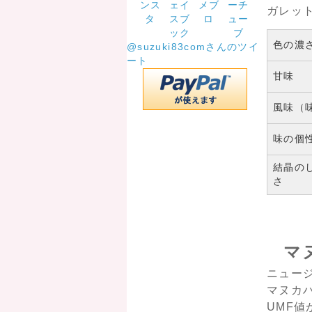
ガレッ
色の濃
@suzuki83comさんのツイ
ート
甘味
風味（
味の個
結晶の
さ
マ
ニュー
マヌカ
UMF