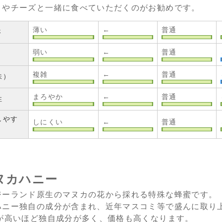
トやチーズと一緒に食べていただくのがお勧めです。
薄い
←
普通
さ
弱い
←
普通
複雑
←
普通
味）
まろやか
←
普通
性
しやす
しにくい
←
普通
ヌカハニー
ジーランド原生のマヌカの花から採れる特殊な蜂蜜です。
ハニー独自の成分が含まれ、近年マスコミ等で盛んに取り
値が高いほど独自成分が多く、価格も高くなります。