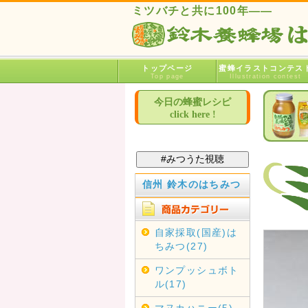
ミツバチと共に100年――
トップページ
蜜蜂イラストコンテス
Top page
Illustration contest
今日の蜂蜜レシピ
click here !
信州 鈴木のはちみつ
自家採取(国産)は
ちみつ(27)
ワンプッシュボト
ル(17)