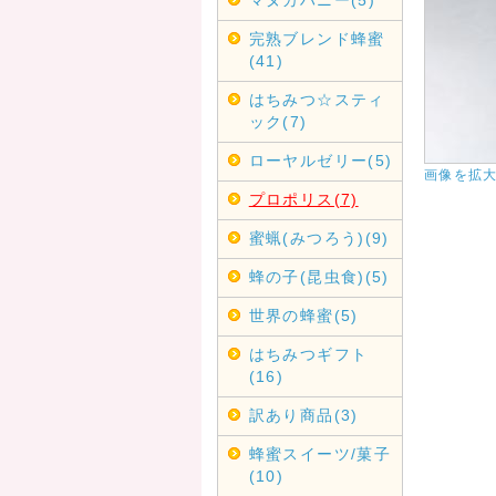
マヌカハニー(5)
完熟ブレンド蜂蜜
(41)
はちみつ☆スティ
ック(7)
ローヤルゼリー(5)
画像を拡
プロポリス(7)
蜜蝋(みつろう)(9)
蜂の子(昆虫食)(5)
世界の蜂蜜(5)
はちみつギフト
(16)
訳あり商品(3)
蜂蜜スイーツ/菓子
(10)