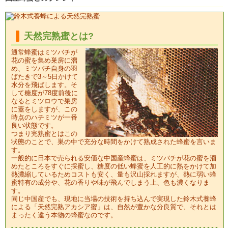
天然完熟蜜とは?
通常蜂蜜はミツバチが
花の蜜を集め巣房に溜
め、ミツバチ自身の羽
ばたきで3～5日かけて
水分を飛ばします。そ
して糖度が78度前後に
なるとミツロウで巣房
に蓋をしますが、この
時点のハチミツが一番
良い状態です。
つまり完熟蜜とはこの
状態のことで、巣の中で充分な時間をかけて熟成された蜂蜜を言いま
す。
一般的に日本で売られる安価な中国産蜂蜜は、ミツバチが花の蜜を溜
めたところをすぐに採蜜し、糖度の低い蜂蜜を人工的に熱をかけて加
熱濃縮しているためコストも安く、量も沢山採れますが、熱に弱い蜂
蜜特有の成分や、花の香りや味が飛んでしまう上、色も濃くなりま
す。
同じ中国産でも、現地に当場の技術を持ち込んで実現した鈴木式養蜂
による「天然完熟アカシア蜜」は、自然が豊かな分良質で、それとは
まったく違う本物の蜂蜜なのです。