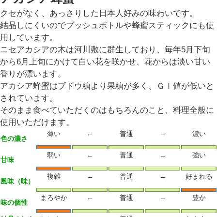
クセがなく、あっさりした日本人好みの味わいです。
結晶しにくいのでプッシュボトルや蜂蜜スティックにも使
用しています。
ニセアカシアの木は河川敷に群生しており、毎年5月下旬
から6月上旬にかけて白い花を咲かせ、花からは淡い甘い
香りが漂います。
アカシア蜂蜜はブドウ糖より果糖が多く、ＧＩ値が低いと
されています。
そのまま食べていただくのはもちろんのこと、料理全般に
使用いただけます。
薄い
←
普通
→
濃い
色の濃さ
弱い
←
普通
→
強い
甘味
複雑
←
普通
→
好まれる
風味（味）
まろやか
←
普通
→
豊か
味の個性