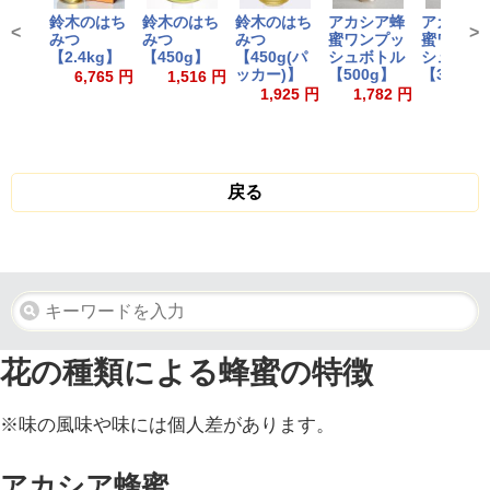
鈴木のはち
鈴木のはち
鈴木のはち
アカシア蜂
アカシア
<
>
みつ
みつ
みつ
蜜ワンプッ
蜜ワンプ
【2.4kg】
【450g】
【450g(パ
シュボトル
シュボト
ッカー)】
【500g】
【300g】
6,765 円
1,516 円
1,925 円
1,782 円
1,366
戻る
花の種類による蜂蜜の特徴
※味の風味や味には個人差があります。
アカシア蜂蜜