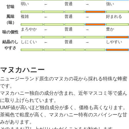
弱い
←
普通
→
強い
甘味
風味
複雑
←
普通
→
好まれる
（味）
まろやか
←
普通
→
豊か
味の個性
結晶のし
しにくい
←
普通
→
しやすい
やすさ
マヌカハニー
ニュージーランド原生のマヌカの花から採れる特殊な蜂蜜
です。
マヌカハニー独自の成分が含まれ、近年マスコミ等で盛ん
に取り上げられています。
UMF値が高いほど独自成分が多く、価格も高くなります。
茶褐色で粘度が高く、マヌカハニー特有のスパイシーな甘
みがあります。