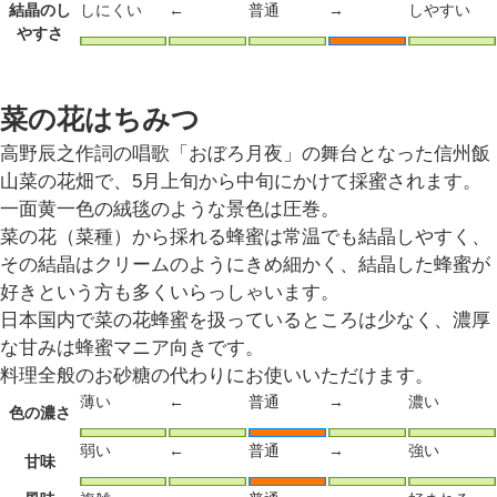
結晶のし
しにくい
←
普通
→
しやすい
やすさ
菜の花はちみつ
高野辰之作詞の唱歌「おぼろ月夜」の舞台となった信州飯
山菜の花畑で、5月上旬から中旬にかけて採蜜されます。
一面黄一色の絨毯のような景色は圧巻。
菜の花（菜種）から採れる蜂蜜は常温でも結晶しやすく、
その結晶はクリームのようにきめ細かく、結晶した蜂蜜が
好きという方も多くいらっしゃいます。
日本国内で菜の花蜂蜜を扱っているところは少なく、濃厚
な甘みは蜂蜜マニア向きです。
料理全般のお砂糖の代わりにお使いいただけます。
薄い
←
普通
→
濃い
色の濃さ
弱い
←
普通
→
強い
甘味