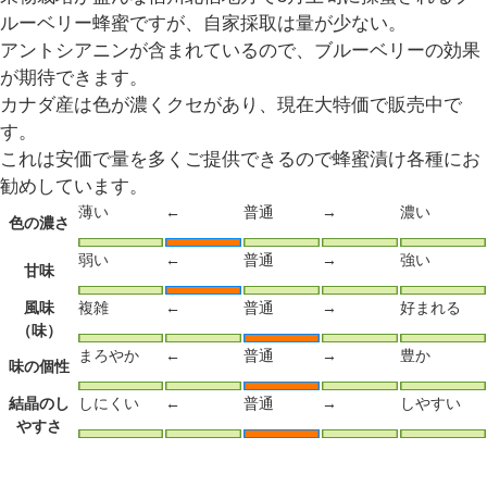
ルーベリー蜂蜜ですが、自家採取は量が少ない。
アントシアニンが含まれているので、ブルーベリーの効果
が期待できます。
カナダ産は色が濃くクセがあり、現在大特価で販売中で
す。
これは安価で量を多くご提供できるので蜂蜜漬け各種にお
勧めしています。
薄い
←
普通
→
濃い
色の濃さ
弱い
←
普通
→
強い
甘味
風味
複雑
←
普通
→
好まれる
（味）
まろやか
←
普通
→
豊か
味の個性
結晶のし
しにくい
←
普通
→
しやすい
やすさ