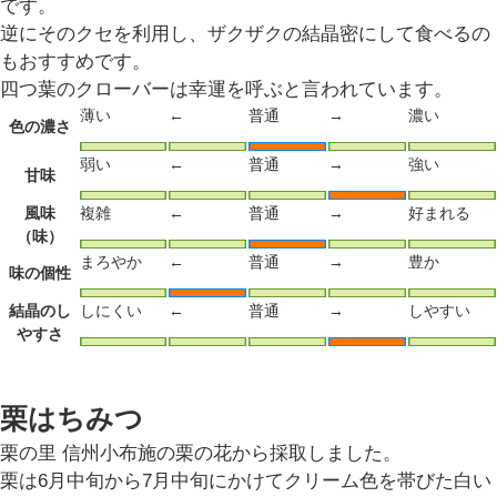
です。
逆にそのクセを利用し、ザクザクの結晶密にして食べるの
もおすすめです。
四つ葉のクローバーは幸運を呼ぶと言われています。
薄い
←
普通
→
濃い
色の濃さ
弱い
←
普通
→
強い
甘味
風味
複雑
←
普通
→
好まれる
（味）
まろやか
←
普通
→
豊か
味の個性
結晶のし
しにくい
←
普通
→
しやすい
やすさ
栗はちみつ
栗の里 信州小布施の栗の花から採取しました。
栗は6月中旬から7月中旬にかけてクリーム色を帯びた白い