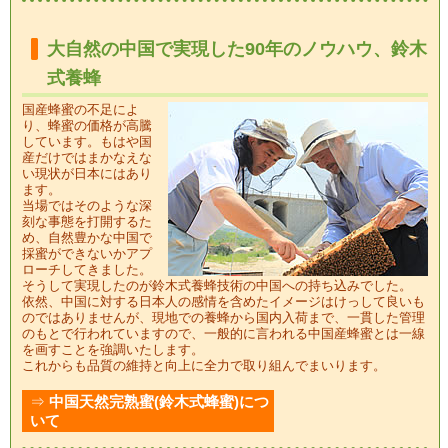
大自然の中国で実現した90年のノウハウ、鈴木
式養蜂
国産蜂蜜の不足によ
り、蜂蜜の価格が高騰
しています。もはや国
産だけではまかなえな
い現状が日本にはあり
ます。
当場ではそのような深
刻な事態を打開するた
め、自然豊かな中国で
採蜜ができないかアプ
ローチしてきました。
そうして実現したのが鈴木式養蜂技術の中国への持ち込みでした。
依然、中国に対する日本人の感情を含めたイメージはけっして良いも
のではありませんが、現地での養蜂から国内入荷まで、一貫した管理
のもとで行われていますので、一般的に言われる中国産蜂蜜とは一線
を画すことを強調いたします。
これからも品質の維持と向上に全力で取り組んでまいります。
⇒
中国天然完熟蜜(鈴木式蜂蜜)につ
いて