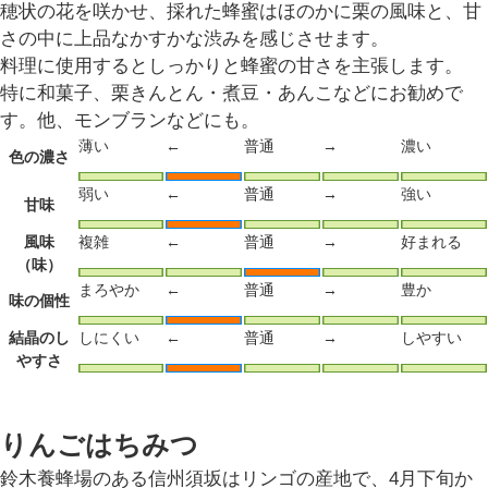
穂状の花を咲かせ、採れた蜂蜜はほのかに栗の風味と、甘
さの中に上品なかすかな渋みを感じさせます。
料理に使用するとしっかりと蜂蜜の甘さを主張します。
特に和菓子、栗きんとん・煮豆・あんこなどにお勧めで
す。他、モンブランなどにも。
薄い
←
普通
→
濃い
色の濃さ
弱い
←
普通
→
強い
甘味
風味
複雑
←
普通
→
好まれる
（味）
まろやか
←
普通
→
豊か
味の個性
結晶のし
しにくい
←
普通
→
しやすい
やすさ
りんごはちみつ
鈴木養蜂場のある信州須坂はリンゴの産地で、4月下旬か