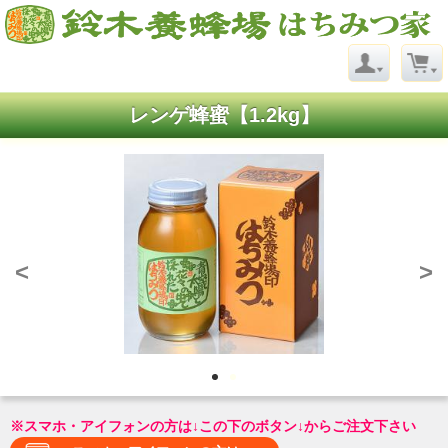
レンゲ蜂蜜【1.2kg】
<
>
※スマホ・アイフォンの方は↓この下のボタン↓からご注文下さい