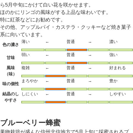
ら5月中旬にかけて白い花を咲かせます。
ほのかにリンゴの風味がする上品な味わいです。
特に紅茶などにお勧めです。
その他、アップルパイ・カステラ・クッキーなど焼き菓子
系に向いています。
薄い
←
普通
→
濃い
色の濃さ
弱い
←
普通
→
強い
甘味
風味
複雑
←
普通
→
好まれる
（味）
まろやか
←
普通
→
豊か
味の個性
結晶のし
しにくい
←
普通
→
しやすい
やすさ
ブルーベリー蜂蜜
果物栽培が盛んな信州北信地方で5月上旬に採蜜されるブ