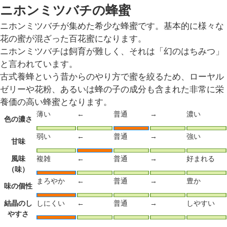
ニホンミツバチの蜂蜜
ニホンミツバチが集めた希少な蜂蜜です。基本的に様々な
花の蜜が混ざった百花蜜になります。
ニホンミツバチは飼育が難しく、それは「幻のはちみつ」
と言われています。
古式養蜂という昔からのやり方で蜜を絞るため、ローヤル
ゼリーや花粉、あるいは蜂の子の成分も含まれた非常に栄
養価の高い蜂蜜となります。
薄い
←
普通
→
濃い
色の濃さ
弱い
←
普通
→
強い
甘味
風味
複雑
←
普通
→
好まれる
（味）
まろやか
←
普通
→
豊か
味の個性
結晶のし
しにくい
←
普通
→
しやすい
やすさ