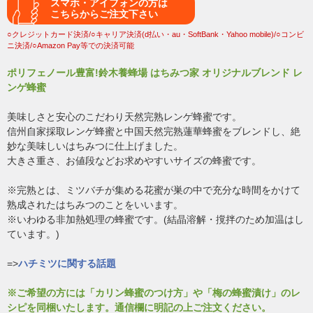
スマホ・アイフォンの方は
こちらからご注文下さい
○クレジットカード決済/○キャリア決済(d払い・au・SoftBank・Yahoo mobile)/○コンビ
ニ決済/○Amazon Pay等での決済可能
ポリフェノール豊富!鈴木養蜂場 はちみつ家 オリジナルブレンド レ
ンゲ蜂蜜
美味しさと安心のこだわり天然完熟レンゲ蜂蜜です。
信州自家採取レンゲ蜂蜜と中国天然完熟蓮華蜂蜜をブレンドし、絶
妙な美味しいはちみつに仕上げました。
大きさ重さ、お値段などお求めやすいサイズの蜂蜜です。
※完熟とは、ミツバチが集める花蜜が巣の中で充分な時間をかけて
熟成されたはちみつのことをいいます。
※いわゆる非加熱処理の蜂蜜です。(結晶溶解・撹拌のため加温はし
ています。)
=>
ハチミツに関する話題
※ご希望の方には「カリン蜂蜜のつけ方」や「梅の蜂蜜漬け」のレ
シピを同梱いたします。通信欄に明記の上ご注文ください。