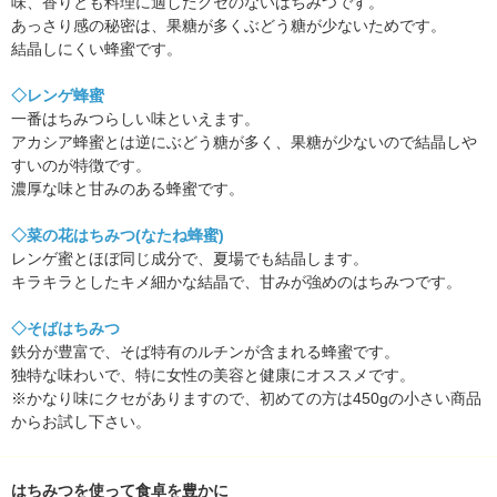
味、香りとも料理に適したクセのないはちみつです。
あっさり感の秘密は、果糖が多くぶどう糖が少ないためです。
結晶しにくい蜂蜜です。
◇レンゲ蜂蜜
一番はちみつらしい味といえます。
アカシア蜂蜜とは逆にぶどう糖が多く、果糖が少ないので結晶しや
すいのが特徴です。
濃厚な味と甘みのある蜂蜜です。
◇菜の花はちみつ(なたね蜂蜜)
レンゲ蜜とほぼ同じ成分で、夏場でも結晶します。
キラキラとしたキメ細かな結晶で、甘みが強めのはちみつです。
◇そばはちみつ
鉄分が豊富で、そば特有のルチンが含まれる蜂蜜です。
独特な味わいで、特に女性の美容と健康にオススメです。
※かなり味にクセがありますので、初めての方は450gの小さい商品
からお試し下さい。
はちみつを使って食卓を豊かに