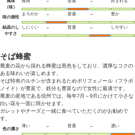
風味
複雑
←
普通
→
好まれる
（味）
まろやか
←
普通
→
豊か
味の個性
結晶のし
しにくい
←
普通
→
しやすい
やすさ
そば蜂蜜
蕎麦の花から採れる蜂蜜は黒色をしており、濃厚なコクの
ある味わいが楽しめます。
そば特有のルチンが含まれるためポリフェノール（フラボ
ノイド）が豊富で、鉄分も豊富なので女性に最適です。
蕎麦の産地である信州では、毎年7月～9月にかけて小さな
白い花を一面に咲かせます。
ガレットやチーズと一緒に食べていただくのがお勧めで
す。
薄い
←
普通
→
濃い
色の濃さ