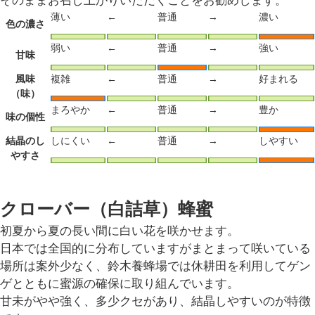
そのままお召し上がりいただくことをお勧めします。
薄い
←
普通
→
濃い
色の濃さ
弱い
←
普通
→
強い
甘味
風味
複雑
←
普通
→
好まれる
（味）
まろやか
←
普通
→
豊か
味の個性
結晶のし
しにくい
←
普通
→
しやすい
やすさ
クローバー（白詰草）蜂蜜
初夏から夏の長い間に白い花を咲かせます。
日本では全国的に分布していますがまとまって咲いている
場所は案外少なく、鈴木養蜂場では休耕田を利用してゲン
ゲとともに蜜源の確保に取り組んでいます。
甘未がやや強く、多少クセがあり、結晶しやすいのが特徴