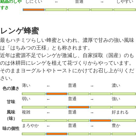
結晶のしや
しにくい
←
普通
→
しやすい
すさ
レンゲ蜂蜜
最もハチミツらしい蜂蜜といわれ、濃厚で甘みの強い風味
は「はちみつの王様」とも称されます。
近年は蜜源不足でレンゲが激減し、自家採取（国産）のも
のは休耕田にレンゲを植えて花づくりからやっています。
そのままヨーグルトやトーストにかけてお召し上がりくだ
さい。
薄い
←
普通
→
濃い
色の濃さ
弱い
←
普通
→
強い
甘味
風味
複雑
←
普通
→
好まれる
（味）
まろやか
←
普通
→
豊か
味の個性