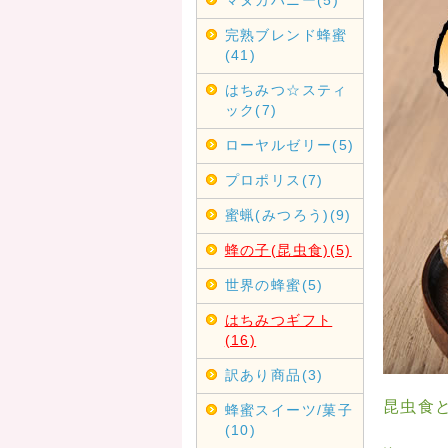
マヌカハニー(5)
完熟ブレンド蜂蜜
(41)
はちみつ☆スティ
ック(7)
ローヤルゼリー(5)
プロポリス(7)
蜜蝋(みつろう)(9)
蜂の子(昆虫食)(5)
世界の蜂蜜(5)
はちみつギフト
(16)
訳あり商品(3)
昆虫食
蜂蜜スイーツ/菓子
(10)