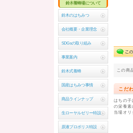
鈴木養蜂場について
鈴木のはちみつ
会社概要・企業理念
SDGsの取り組み
事業案内
この商
鈴木式養蜂
国産はちみつ事情
こだ
商品ラインナップ
はちの子
の栄養素
当場オリ
生ローヤルゼリー特設
原液プロポリス特設