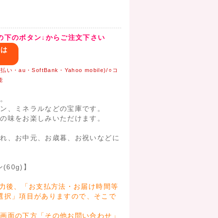
の下のボタン↓からご注文下さい
方は
い
u・SoftBank・Yahoo mobile)/○コ
能
す。
ミン、ミネラルなどの宝庫です。
上の味をお楽しみいただけます。
われ、お中元、お歳暮、お祝いなどに
(60g)】
入力後、「お支払方法・お届け時間等
しの選択」項目がありますので、そこで
同画面の下方「その他お問い合わせ」