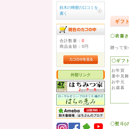
鈴木の蜂蜜の口コミを
書く
ギフ
〇表書
合計数量：
0
商品金額：
0円
贈って安
〇ギフ
お年賀
外部リンク
暑中見
お中元
お歳暮
〇熨斗(