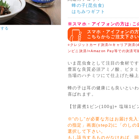
蜂の子(昆虫食)
はちみつギフト
※スマホ・アイフォンの方は↓こ
大する
スマホ・アイフォンの
こちらからご注文下さ
○クレジットカード決済/○キャリア決済(d払い・a
ンビニ決済/○Amazon Pay等での決済可
いま昆虫食として注目の食材で
豊富な良質必須アミノ酸、ビタ
当場のハチミツにて仕上げた極
蜂の子は耳の健康にも良いとい
喜ばれます。
【甘露煮1ビン(100g)+ 塩味1ビン
※“のし”が必要な方はお届け先
の指定」画面(step2)に「の
選択して下さい。
もし該当するものがなければ、