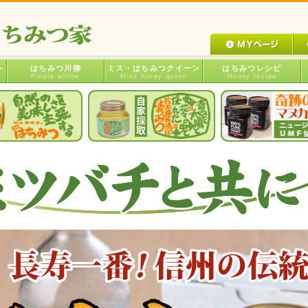
ト
はちみつ川柳
ミス・はちみつクイーン
はちみつレシピ
Purple willow
Miss honey queen
Honey recipe