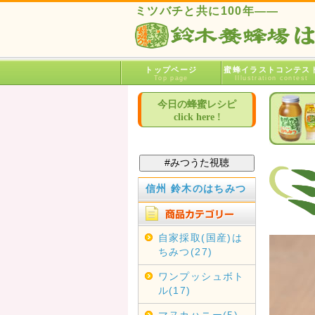
ミツバチと共に100年――
トップページ
蜜蜂イラストコンテス
Top page
Illustration contest
今日の蜂蜜レシピ
click here !
信州 鈴木のはちみつ
自家採取(国産)は
ちみつ(27)
ワンプッシュボト
ル(17)