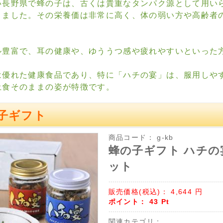
い長野県で蜂の子は、古くは貴重なタンパク源として用い
きました。その栄養価は非常に高く、体の弱い方や高齢者
ル豊富で、耳の健康や、ゆううつ感や疲れやすいといった
は優れた健康食品であり、特に「ハチの宴」は、服用しや
土食そのままの姿が特徴です。
子ギフト
商品コード：
g-kb
蜂の子ギフト ハチの
ット
販売価格(税込)：
4,644
円
ポイント：
43
Pt
関連カテゴリ：