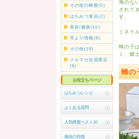
海のな
その他の蜂蜜(5)
されて
はちみつ食品(2)
す。
美容/健康(10)
ミネラ
耳より情報(8)
蜂の子
その他(18)
く、郷
メルマガ会員限定
(9)
蜂の
お役立ちページ
はちみつレシピ
よくある質問
人気蜂蜜ベスト10
風味の特徴