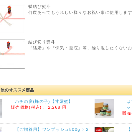
蝶結び熨斗
何度あってもうれしい様々なお祝い事に使用しま
結び切り熨斗
『結婚』や『快気・退院』等、繰り返したくない
ハチの宴(蜂の子)【甘露煮】
は
販売価格(税込)：
2,268 円
ッ
販売
【ご贈答用】ワンプッシュ500g × 2
【