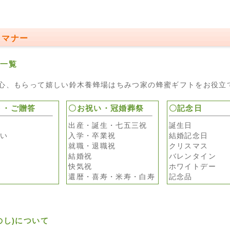
トマナー
き一覧
心、もらって嬉しい鈴木養蜂場はちみつ家の蜂蜜ギフトをお役立
ト・ご贈答
〇お祝い・冠婚葬祭
〇記念日
出産・誕生・七五三祝
誕生日
舞い
入学・卒業祝
結婚記念日
就職・退職祝
クリスマス
結婚祝
バレンタイン
快気祝
ホワイトデー
還暦・喜寿・米寿・白寿
記念品
のし)について