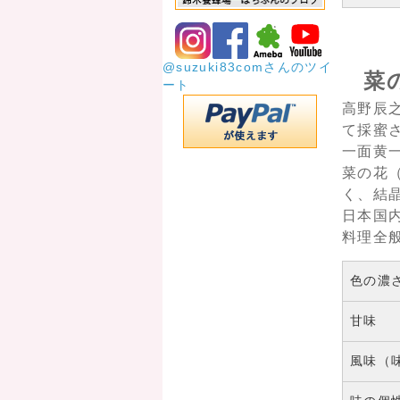
@suzuki83comさんのツイ
菜
ート
高野辰
て採蜜
一面黄
菜の花
く、結
日本国
料理全
色の濃
甘味
風味（