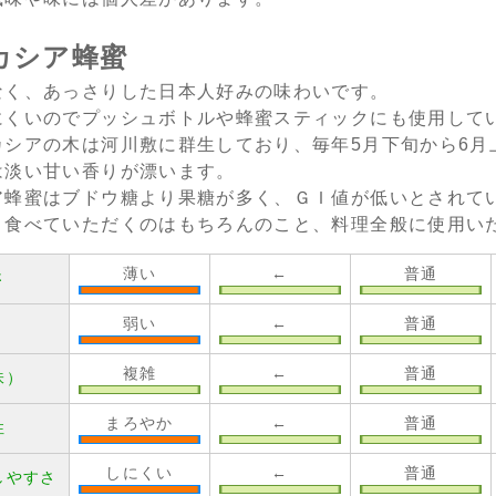
カシア蜂蜜
なく、あっさりした日本人好みの味わいです。
にくいのでプッシュボトルや蜂蜜スティックにも使用して
カシアの木は河川敷に群生しており、毎年5月下旬から6月
は淡い甘い香りが漂います。
ア蜂蜜はブドウ糖より果糖が多く、ＧＩ値が低いとされて
ま食べていただくのはもちろんのこと、料理全般に使用い
薄い
←
普通
さ
弱い
←
普通
複雑
←
普通
味）
まろやか
←
普通
性
しにくい
←
普通
しやすさ