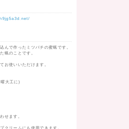
-h9jg5a3d.net/
し込んで作ったミツバチの蜜蝋です。
った蝋のことです。
してお使いいただけます。
日曜大工に)
わせます。
プクリームにも使用できます。