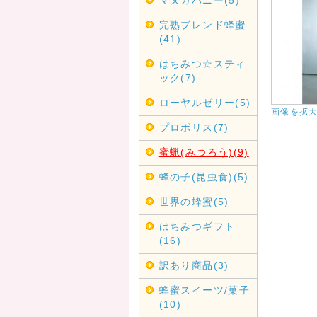
マヌカハニー(5)
完熟ブレンド蜂蜜
(41)
はちみつ☆スティ
ック(7)
ローヤルゼリー(5)
画像を拡
プロポリス(7)
蜜蝋(みつろう)(9)
蜂の子(昆虫食)(5)
世界の蜂蜜(5)
はちみつギフト
(16)
訳あり商品(3)
蜂蜜スイーツ/菓子
(10)