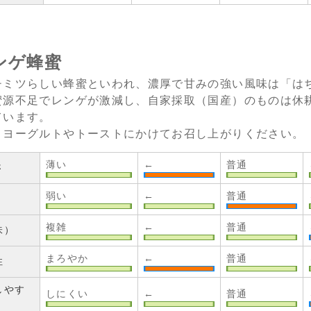
ンゲ蜂蜜
チミツらしい蜂蜜といわれ、濃厚で甘みの強い風味は「は
蜜源不足でレンゲが激減し、自家採取（国産）のものは休
ています。
まヨーグルトやトーストにかけてお召し上がりください。
薄い
←
普通
さ
弱い
←
普通
複雑
←
普通
味）
まろやか
←
普通
性
しやす
しにくい
←
普通