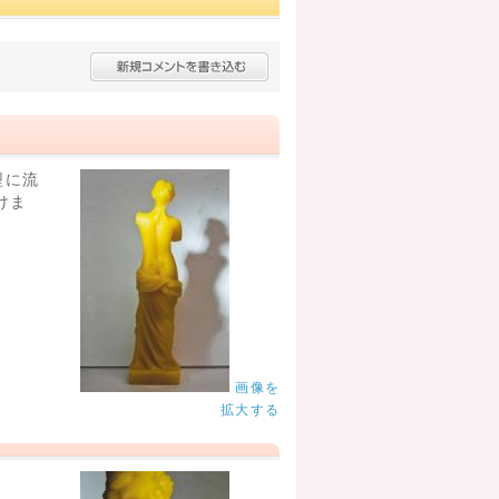
型に流
けま
画像を
拡大する