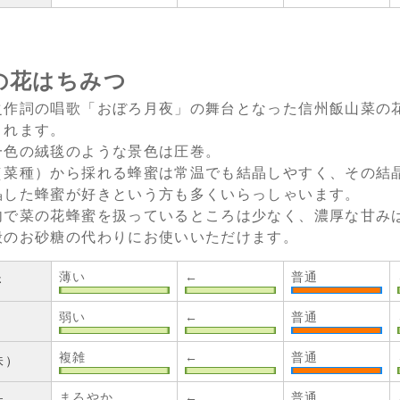
の花はちみつ
之作詞の唱歌「おぼろ月夜」の舞台となった信州飯山菜の
されます。
一色の絨毯のような景色は圧巻。
（菜種）から採れる蜂蜜は常温でも結晶しやすく、その結
晶した蜂蜜が好きという方も多くいらっしゃいます。
内で菜の花蜂蜜を扱っているところは少なく、濃厚な甘み
般のお砂糖の代わりにお使いいただけます。
薄い
←
普通
さ
弱い
←
普通
複雑
←
普通
味）
まろやか
←
普通