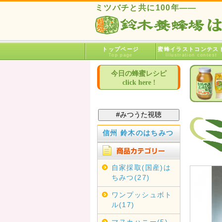
ミツバチと共に100年――
トップページ
蜜蜂イラストコンテス
Top page
Illustration contest
今日の蜂蜜レシピ
click here !
信州 鈴木のはちみつ
自家採取(国産)は
ちみつ(27)
ワンプッシュボト
ル(17)