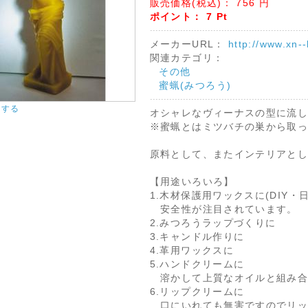
販売価格(税込)：
756
円
ポイント：
7
Pt
メーカーURL：
http://www.xn-
関連カテゴリ：
その他
蜜蝋(みつろう)
大する
オシャレなヴィーナスの型に流
※蜜蝋とはミツバチの巣から取
原料として、またインテリアと
【用途いろいろ】
1.木材保護用ワックスに(DIY・
安全性が注目されています。
2.みつろうラップづくりに
3.キャンドル作りに
4.革用ワックスに
5.ハンドクリームに
溶かして上質なオイルと組み合
6.リップクリームに
口にいれても無害ですのでリッ