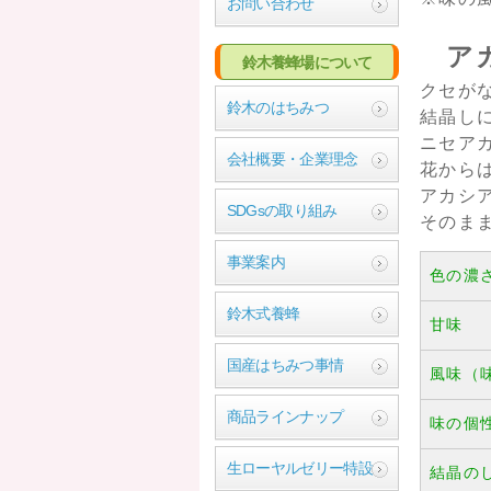
お問い合わせ
ア
鈴木養蜂場について
クセが
鈴木のはちみつ
結晶し
ニセア
会社概要・企業理念
花から
アカシ
SDGsの取り組み
そのま
事業案内
色の濃
鈴木式養蜂
甘味
国産はちみつ事情
風味（
商品ラインナップ
味の個
生ローヤルゼリー特設
結晶の