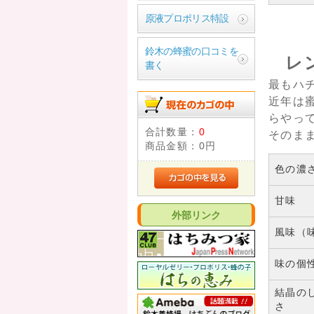
原液プロポリス特設
鈴木の蜂蜜の口コミを
レ
書く
最もハ
近年は
らやっ
合計数量：
0
そのま
商品金額：
0円
色の濃
甘味
外部リンク
風味（
味の個
結晶の
さ