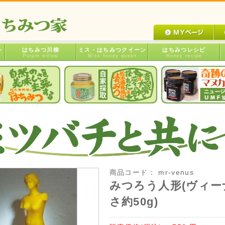
ト
はちみつ川柳
ミス・はちみつクイーン
はちみつレシピ
Purple willow
Miss honey queen
Honey recipe
商品コード：
mr-venus
みつろう人形(ヴィーナ
さ約50g)