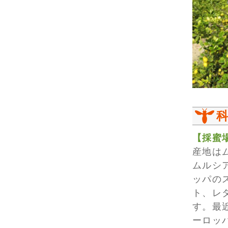
【採蜜
産地は
ムルシ
ッパの
ト、レ
す。最
ーロッ