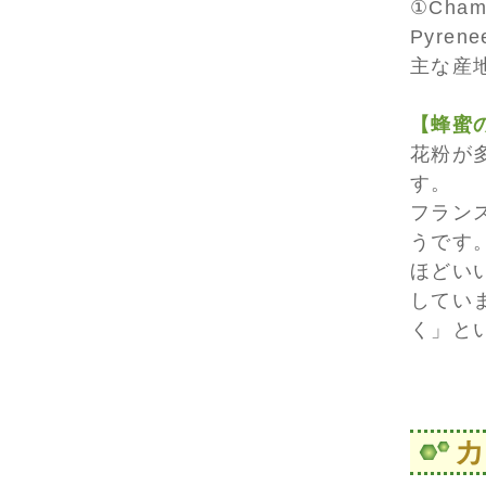
①Cham
Pyre
主な産
【蜂蜜
花粉が
す。
フラン
うです
ほどい
してい
く」と
カ