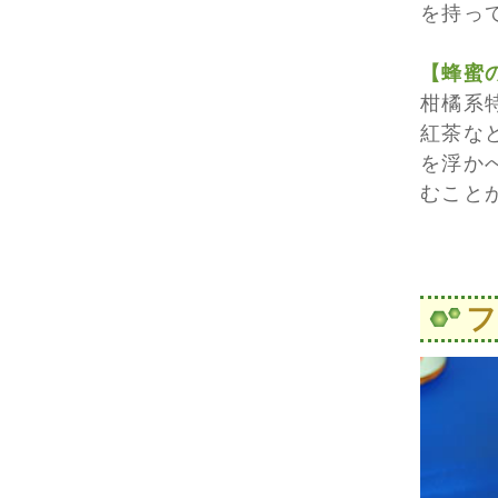
を持っ
【蜂蜜
柑橘系
紅茶な
を浮か
むこと