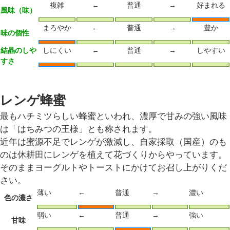
複雑
←
普通
→
好まれる
風味（味）
まろやか
←
普通
→
豊か
味の個性
結晶のしや
しにくい
←
普通
→
しやすい
すさ
レンゲ蜂蜜
最もハチミツらしい蜂蜜といわれ、濃厚で甘みの強い風味
は「はちみつの王様」とも称されます。
近年は蜜源不足でレンゲが激減し、自家採取（国産）のも
のは休耕田にレンゲを植えて花づくりからやっています。
そのままヨーグルトやトーストにかけてお召し上がりくだ
さい。
薄い
←
普通
→
濃い
色の濃さ
弱い
←
普通
→
強い
甘味