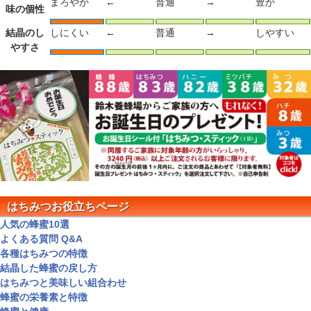
まろやか
←
普通
→
豊か
味の個性
結晶のし
しにくい
←
普通
→
しやすい
やすさ
はちみつお役立ちページ
人気の蜂蜜10選
よくある質問 Q&A
各種はちみつの特徴
結晶した蜂蜜の戻し方
はちみつと美味しい組合わせ
蜂蜜の栄養素と特徴