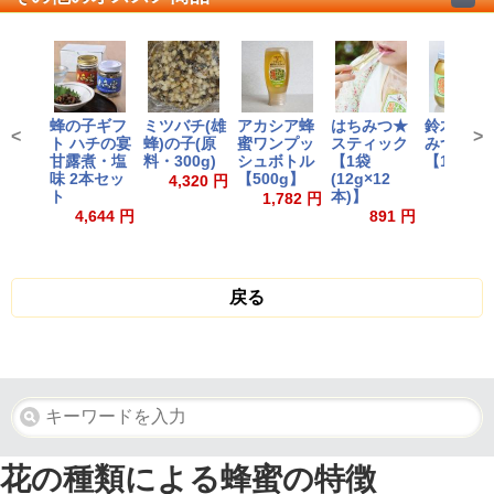
蜂の子ギフ
ミツバチ(雄
アカシア蜂
はちみつ★
鈴木のは
<
>
ト ハチの宴
蜂)の子(原
蜜ワンプッ
スティック
みつ
甘露煮・塩
料・300g)
シュボトル
【1袋
【1.2kg
味 2本セッ
【500g】
(12g×12
4,320 円
3,499
ト
本)】
1,782 円
4,644 円
891 円
戻る
花の種類による蜂蜜の特徴