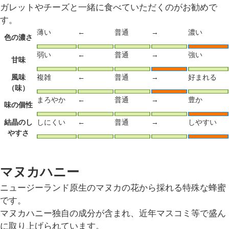
ガレットやチーズと一緒に食べていただくのがお勧めで
す。
薄い
←
普通
→
濃い
色の濃さ
弱い
←
普通
→
強い
甘味
風味
複雑
←
普通
→
好まれる
（味）
まろやか
←
普通
→
豊か
味の個性
結晶のし
しにくい
←
普通
→
しやすい
やすさ
マヌカハニー
ニュージーランド原生のマヌカの花から採れる特殊な蜂蜜
です。
マヌカハニー独自の成分が含まれ、近年マスコミ等で盛ん
に取り上げられています。