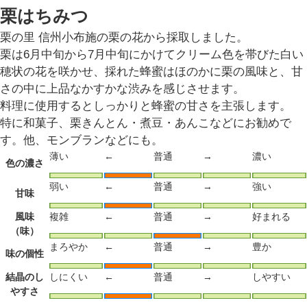
栗はちみつ
栗の里 信州小布施の栗の花から採取しました。
栗は6月中旬から7月中旬にかけてクリーム色を帯びた白い
穂状の花を咲かせ、採れた蜂蜜はほのかに栗の風味と、甘
さの中に上品なかすかな渋みを感じさせます。
料理に使用するとしっかりと蜂蜜の甘さを主張します。
特に和菓子、栗きんとん・煮豆・あんこなどにお勧めで
す。他、モンブランなどにも。
薄い
←
普通
→
濃い
色の濃さ
弱い
←
普通
→
強い
甘味
風味
複雑
←
普通
→
好まれる
（味）
まろやか
←
普通
→
豊か
味の個性
結晶のし
しにくい
←
普通
→
しやすい
やすさ