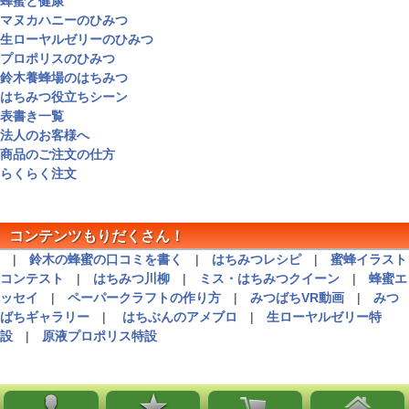
蜂蜜と健康
マヌカハニーのひみつ
生ローヤルゼリーのひみつ
プロポリスのひみつ
鈴木養蜂場のはちみつ
はちみつ役立ちシーン
表書き一覧
法人のお客様へ
商品のご注文の仕方
らくらく注文
コンテンツもりだくさん！
|
鈴木の蜂蜜の口コミを書く
|
はちみつレシピ
|
蜜蜂イラスト
コンテスト
|
はちみつ川柳
|
ミス・はちみつクイーン
|
蜂蜜エ
ッセイ
|
ペーパークラフトの作り方
|
みつばちVR動画
|
みつ
ばちギャラリー
|
はちぶんのアメブロ
|
生ローヤルゼリー特
設
|
原液プロポリス特設