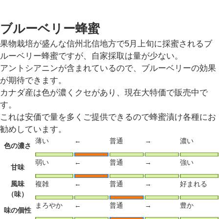
ブルーベリー蜂蜜
果物栽培が盛んな信州北信地方で5月上旬に採蜜されるブ
ルーベリー蜂蜜ですが、自家採取は量が少ない。
アントシアニンが含まれているので、ブルーベリーの効果
が期待できます。
カナダ産は色が濃くクセがあり、現在大特価で販売中で
す。
これは安価で量を多くご提供できるので蜂蜜漬け各種にお
勧めしています。
薄い
←
普通
→
濃い
色の濃さ
弱い
←
普通
→
強い
甘味
風味
複雑
←
普通
→
好まれる
（味）
まろやか
←
普通
→
豊か
味の個性