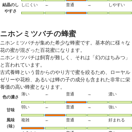
結晶のし
しにくい
←
普通
→
しやすい
やすさ
ニホンミツバチの蜂蜜
ニホンミツバチが集めた希少な蜂蜜です。基本的に様々な
花の蜜が混ざった百花蜜になります。
ニホンミツバチは飼育が難しく、それは「幻のはちみつ」
と言われています。
古式養蜂という昔からのやり方で蜜を絞るため、ローヤル
ゼリーや花粉、あるいは蜂の子の成分も含まれた非常に栄
養価の高い蜂蜜となります。
薄い
←
普通
→
濃い
色の濃さ
弱い
←
普通
→
強い
甘味
風味
複雑
←
普通
→
好まれる
（味）