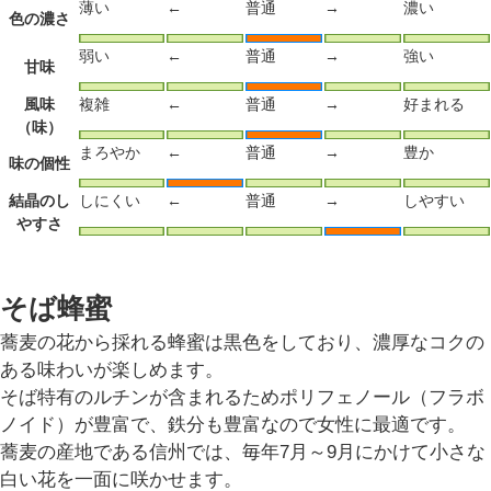
薄い
←
普通
→
濃い
色の濃さ
弱い
←
普通
→
強い
甘味
風味
複雑
←
普通
→
好まれる
（味）
まろやか
←
普通
→
豊か
味の個性
結晶のし
しにくい
←
普通
→
しやすい
やすさ
そば蜂蜜
蕎麦の花から採れる蜂蜜は黒色をしており、濃厚なコクの
ある味わいが楽しめます。
そば特有のルチンが含まれるためポリフェノール（フラボ
ノイド）が豊富で、鉄分も豊富なので女性に最適です。
蕎麦の産地である信州では、毎年7月～9月にかけて小さな
白い花を一面に咲かせます。