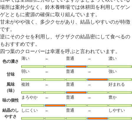
場所は案外少なく、鈴木養蜂場では休耕田を利用してゲン
ゲとともに蜜源の確保に取り組んでいます。
甘未がやや強く、多少クセがあり、結晶しやすいのが特徴
です。
逆にそのクセを利用し、ザクザクの結晶密にして食べるの
もおすすめです。
四つ葉のクローバーは幸運を呼ぶと言われています。
薄い
←
普通
→
濃い
色の濃さ
弱い
←
普通
→
強い
甘味
風味
複雑
←
普通
→
好まれる
（味）
まろやか
←
普通
→
豊か
味の個性
結晶のし
しにくい
←
普通
→
しやすい
やすさ