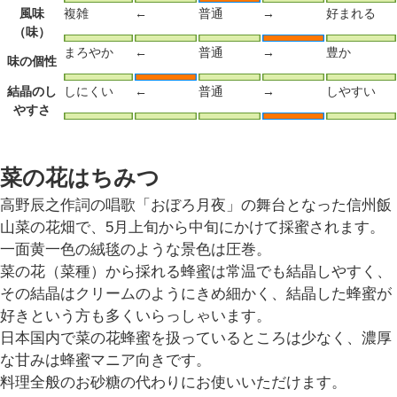
風味
複雑
←
普通
→
好まれる
（味）
まろやか
←
普通
→
豊か
味の個性
結晶のし
しにくい
←
普通
→
しやすい
やすさ
菜の花はちみつ
高野辰之作詞の唱歌「おぼろ月夜」の舞台となった信州飯
山菜の花畑で、5月上旬から中旬にかけて採蜜されます。
一面黄一色の絨毯のような景色は圧巻。
菜の花（菜種）から採れる蜂蜜は常温でも結晶しやすく、
その結晶はクリームのようにきめ細かく、結晶した蜂蜜が
好きという方も多くいらっしゃいます。
日本国内で菜の花蜂蜜を扱っているところは少なく、濃厚
な甘みは蜂蜜マニア向きです。
料理全般のお砂糖の代わりにお使いいただけます。