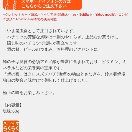
スマホ・アイフォンの方は
こちらからご注文下さい
○クレジットカード決済/○キャリア決済(d払い・au・SoftBank・Yahoo mobile)/○コンビ
ニ決済/○Amazon Pay等での決済可能
・いま昆虫食として注目されています。
・ハチミツの芳醇な風味は一刻のやすらぎ、上品なお茶うけに
・隠し味のハチミツで塩味が際立ちます
・酒の肴、ビールのつまみ、お料理のアクセントに
蜂の子は良質の必須アミノ酸が豊富に含まれており、ビタミン、ミ
ネラルなどの栄養素の宝庫です。
「蜂の宴」はクロスズメバチ(地蜂)の幼虫とさなぎを、鈴木養蜂場
独自の割合と味付けで美味しく仕上げました。
極上の味をお楽しみ下さい。
【内容量】
塩味:60g