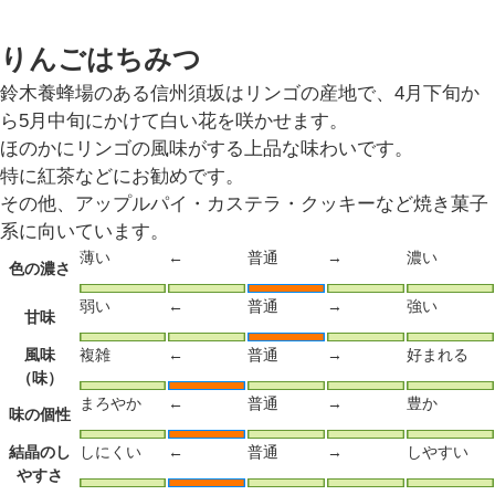
りんごはちみつ
鈴木養蜂場のある信州須坂はリンゴの産地で、4月下旬か
ら5月中旬にかけて白い花を咲かせます。
ほのかにリンゴの風味がする上品な味わいです。
特に紅茶などにお勧めです。
その他、アップルパイ・カステラ・クッキーなど焼き菓子
系に向いています。
薄い
←
普通
→
濃い
色の濃さ
弱い
←
普通
→
強い
甘味
風味
複雑
←
普通
→
好まれる
（味）
まろやか
←
普通
→
豊か
味の個性
結晶のし
しにくい
←
普通
→
しやすい
やすさ