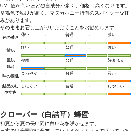
UMF値が高いほど独自成分が多く、価格も高くなります。
茶褐色で粘度が高く、マヌカハニー特有のスパイシーな甘
みがあります。
そのままお召し上がりいただくことをお勧めします。
薄い
←
普通
→
濃い
色の濃さ
弱い
←
普通
→
強い
甘味
風味
複雑
←
普通
→
好まれる
（味）
まろやか
←
普通
→
豊か
味の個性
結晶のし
しにくい
←
普通
→
しやすい
やすさ
クローバー（白詰草）蜂蜜
初夏から夏の長い間に白い花を咲かせます。
日本では全国的に分布していますがまとまって咲いている